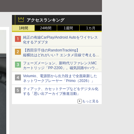
アクセスランキング
1時間
24時間
1週間
1カ月
純正の有線CarPlay/Android Autoをワイヤレス
化するアダプタ
【西田宗千佳のRandomTracking】
縦横比はどれがいい？ エンタメ目線で考える、
サムスン新「Galaxy Z Fold」
フェーズメーション、新時代リファレンスMC
カートリッジ「PP-2200」。磁気回路やハウジ
ングを根本から見直し
Volumio、電源部から出力段まで全面刷新した
ネットワークプレーヤー「Primo（2026）」
ティアック、カセットテープなどをデジタル化
する「思い出アーカイブ推進活動」
もっと見る