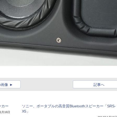
の画像
記事へ
ーカー
ソニー、ポータブルの高音質Bluetoothスピーカー「SRS-
X5」
年1月16日