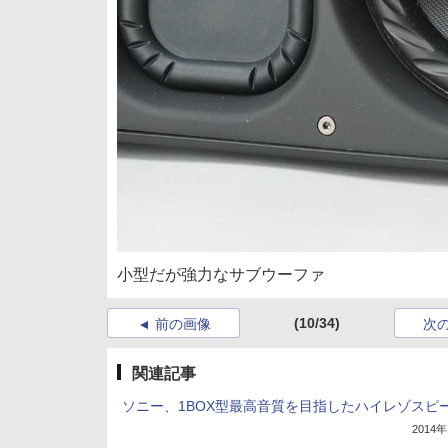
小型だが強力なサブウーファ
(10/34)
前の画像
次
関連記事
ソニー、1BOX型最高音質を目指したハイレゾスピ
2014