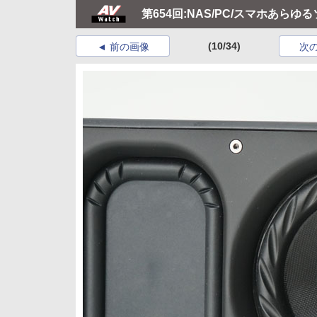
第654回:NAS/PC/スマホあらゆ
(10/34)
前の画像
次