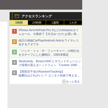
アクセスランキング
1時間
24時間
1週間
1カ月
iPhone AirやAirPods Pro 3などのAmazonタイ
ムセール、今夜終了【今日みつけたお買い得
品】
純正の有線CarPlay/Android Autoをワイヤレス
化するアダプタ
「バック・トゥ・ザ・フューチャー」の時計台
をモチーフにした腕時計。1985本限定
Skullcandy、BoseのANCとサウンドチューニン
グ採用の震えるヘッドフォン「Crusher 1080
ANC」
【西田宗千佳のRandomTracking】
縦横比はどれがいい？ エンタメ目線で考える、
サムスン新「Galaxy Z Fold」
もっと見る