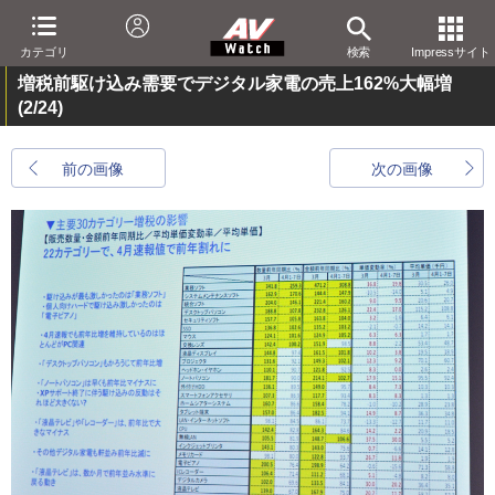
カテゴリ
検索
Impressサイト
増税前駆け込み需要でデジタル家電の売上162%大幅増
(2/24)
前の画像
次の画像