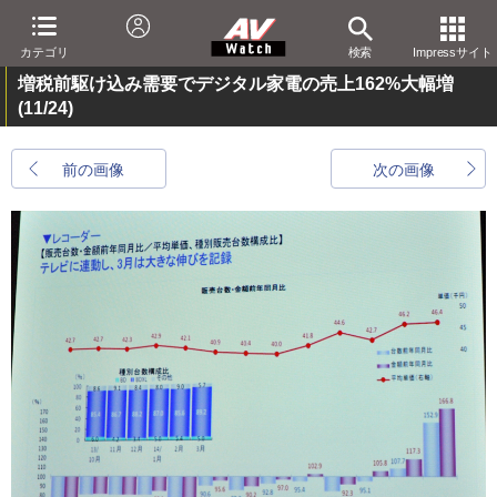
カテゴリ
検索
Impressサイト
増税前駆け込み需要でデジタル家電の売上162%大幅増
(11/24)
前の画像
次の画像