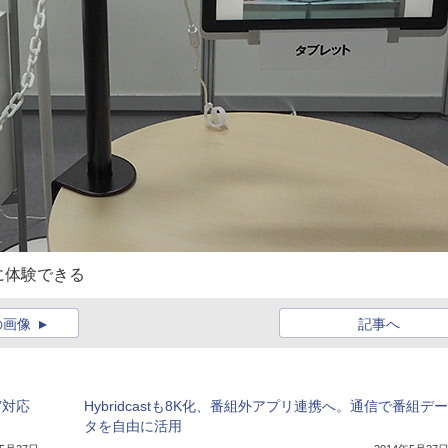
に体験できる
の画像
記事へ
”対応
Hybridcastも8K化、番組外アプリ連携へ。通信で番組デー
タを自由に活用