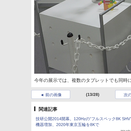
今年の展示では、複数のタブレットでも同時
(13/28)
前の画像
次
関連記事
技研公開2014開幕。120Hzの“フルスペック8K SHV
機器増加、2020年東京五輪を8Kで