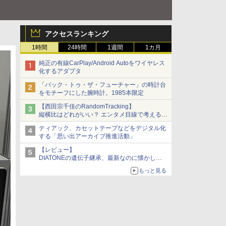
アクセスランキング
1時間
24時間
1週間
1カ月
純正の有線CarPlay/Android Autoをワイヤレス
化するアダプタ
「バック・トゥ・ザ・フューチャー」の時計台
をモチーフにした腕時計。1985本限定
【西田宗千佳のRandomTracking】
縦横比はどれがいい？ エンタメ目線で考える、
サムスン新「Galaxy Z Fold」
ティアック、カセットテープなどをデジタル化
する「思い出アーカイブ推進活動」
【レビュー】
DIATONEの遺伝子継承、最新なのに懐かし
い“惚れる音”Tecnologia e Cuore「DS-TC52B」
もっと見る
を聴く