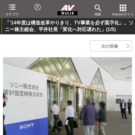
カテゴリ
検索
Impressサイト
「'14年度は構造改革やりきり、TV事業を必ず黒字化」。ソ
ニー株主総会、平井社長「変化へ対応遅れた」
(1/5)
次の画像