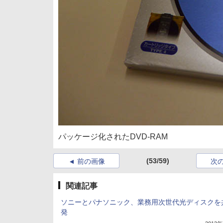
パッケージ化されたDVD-RAM
(53/59)
前の画像
次
関連記事
ソニーとパナソニック、業務用次世代光ディスクを
発