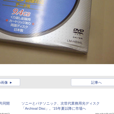
の画像
記事へ
共同開
ソニーとパナソニック、次世代業務用光ディスク
「Archival Disc」。'15年夏以降に市場へ