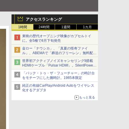
アクセスランキング
1時間
24時間
1週間
1カ月
東映の歴代オープニング映像がカプセルトイ
に。全5種で8月下旬発売
金ロー「ナウシカ」、「真夏の怪奇ファイ
ル」、ABEMAで「葬送のフリーレン」無料配信
など。夏の特番・配信情報
世界初アクティブノイズキャンセリングII搭載
HDMIケーブル「Pulsar HDMI」。SilentPower
から
「バック・トゥ・ザ・フューチャー」の時計台
をモチーフにした腕時計。1985本限定
純正の有線CarPlay/Android Autoをワイヤレス
化するアダプタ
もっと見る