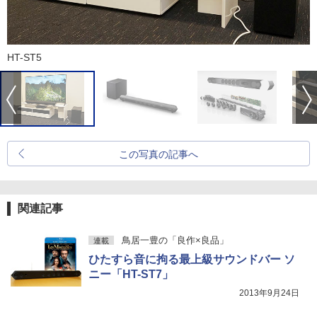
HT-ST5
この写真の記事へ
関連記事
鳥居一豊の「良作×良品」
連載
ひたすら音に拘る最上級サウンドバー ソ
ニー「HT-ST7」
2013年9月24日