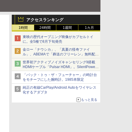
アクセスランキング
1時間
24時間
1週間
1カ月
東映の歴代オープニング映像がカプセルトイ
に。全5種で8月下旬発売
金ロー「ナウシカ」、「真夏の怪奇ファイ
ル」、ABEMAで「葬送のフリーレン」無料配信
など。夏の特番・配信情報
世界初アクティブノイズキャンセリングII搭載
HDMIケーブル「Pulsar HDMI」。SilentPower
から
「バック・トゥ・ザ・フューチャー」の時計台
をモチーフにした腕時計。1985本限定
純正の有線CarPlay/Android Autoをワイヤレス
化するアダプタ
もっと見る