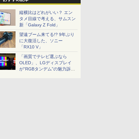
縦横比はどれがいい？ エン
タメ目線で考える、サムスン
新「Galaxy Z Fold」
望遠ブーム来てる!? 9年ぶり
に大復活した、ソニー
「RX10 V」
「画質でテレビ選ぶなら
OLED」、LGディスプレイ
が“RGBタンデム”の魅力訴
求。液晶とのガチ比較も