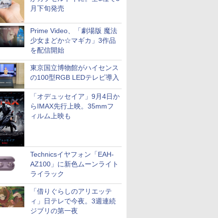
月下旬発売
Prime Video、「劇場版 魔法
少女まどか☆マギカ」3作品
を配信開始
東京国立博物館がハイセンス
の100型RGB LEDテレビ導入
「オデュッセイア」9月4日か
らIMAX先行上映。35mmフ
ィルム上映も
Technicsイヤフォン「EAH-
AZ100」に新色ムーンライト
ライラック
「借りぐらしのアリエッテ
ィ」日テレで今夜。3週連続
ジブリの第一夜