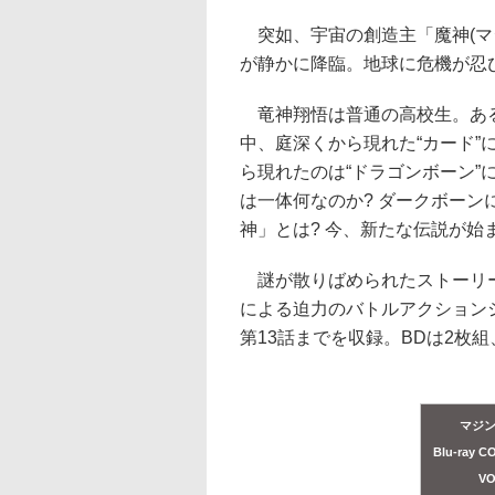
突如、宇宙の創造主「魔神(マ
が静かに降臨。地球に危機が忍
竜神翔悟は普通の高校生。ある
中、庭深くから現れた“カード
ら現れたのは“ドラゴンボーン”
は一体何なのか? ダークボーン
神」とは? 今、新たな伝説が始ま
謎が散りばめられたストーリー
による迫力のバトルアクションシ
第13話までを収録。BDは2枚組
マジ
Blu-ray 
VO