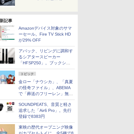
新記事
Amazonデバイス対象のサマ
ーセール。Fire TV Stick HD
が29% OFF
アバック、リビングに調和す
るシアタースピーカー
「HFSP250」。ブックシェ
ルフはペア3万円以下
トピック
金ロー「ナウシカ」、「真夏
の怪奇ファイル」、ABEMA
で「葬送のフリーレン」無料
配信など。夏の特番・配信情
SOUNDPEATS、音質と軽さ
報
追求した「Air6 Pro」。先行
登録で8383円
東映の歴代オープニング映像
がカプセルトイに。全5種で8