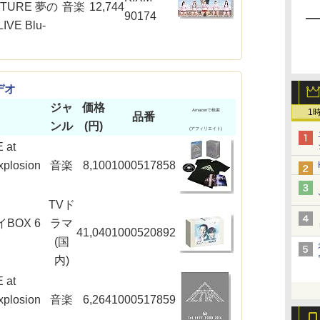
NTURE 夢の
音楽
12,744
90174
VE Blu-
デオ
ジャ
価格
1
Amazonで検索
品番
ンル
(円)
(アフィリエイト)
 at
plosion
音楽
8,100
1000517858
TVド
イBOX 6
ラマ
41,040
1000520892
(国
内)
 at
plosion
音楽
6,264
1000517859