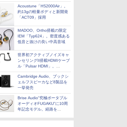
Acoustune「HS2000Air」。
約13gの軽量ボディと新開発
「ACT09」採用
MADOO、Ortho搭載の限定
IEM「Typ624」。密度感ある
低音と抜けの良い中高音域
世界初アクティブノイズキャ
ンセリングII搭載HDMIケーブ
ル「Pulsar HDMI」。
SilentPowerから
Cambridge Audio、ブックシ
ェルフスピーカなど8製品を
一挙発売
Brise Audio“究極ポータブル
オーディオFUGAKU”に10周
年記念モデル。経路を
NISHIKIで統一。400万円