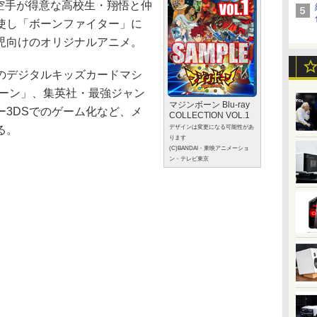
。空手が得意な高校生・翔悟と仲
使し「ボーンファイター」に
児向けのオリジナルアニメ。
のデジタルキッズカードマシ
ボーン」、集英社・最強ジャン
マジンボーン Blu-ray
ー3DSでのゲーム化など、メ
COLLECTION VOL.1
デザインは変更になる可能性があ
る。
ります
(C)BANDAI・東映アニメーショ
ン・テレビ東京