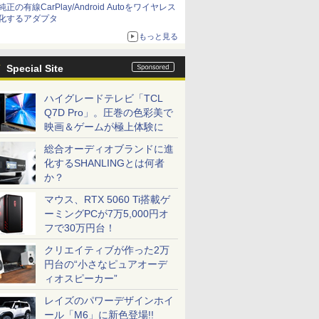
純正の有線CarPlay/Android Autoをワイヤレス
化するアダプタ
もっと見る
Special Site
ハイグレードテレビ「TCL
Q7D Pro」。圧巻の色彩美で
映画＆ゲームが極上体験に
総合オーディオブランドに進
化するSHANLINGとは何者
か？
マウス、RTX 5060 Ti搭載ゲ
ーミングPCが7万5,000円オ
フで30万円台！
クリエイティブが作った2万
円台の“小さなピュアオーデ
ィオスピーカー”
レイズのパワーデザインホイ
ール「M6」に新色登場!!