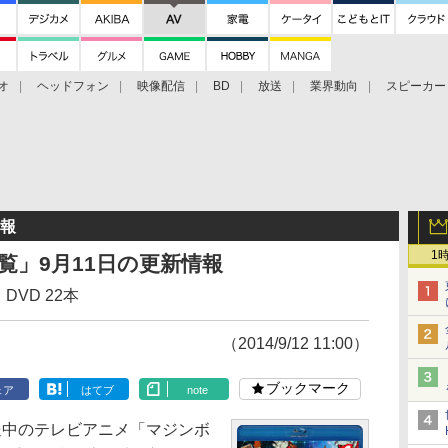
オ
ヘッドフォン
映像配信
BD
放送
業界動向
スピーカー
ェクタ
PS4
BDプレーヤー
映像配信
BD
情報
1
日一覧」9月11日の更新情報
DVD 22本
（2014/9/12 11:00）
ブックマーク
ェア
はてブ
note
中のテレビアニメ「マジンボ