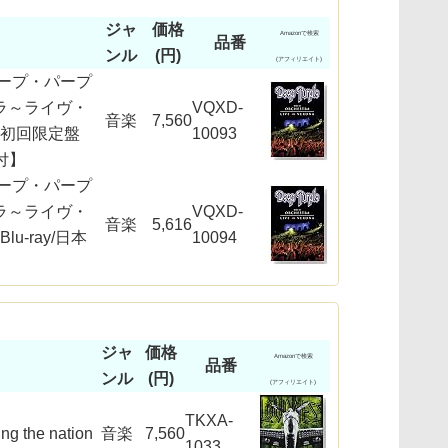
ジャ
価格
Amazonで検索
品番
ンル
(円)
(アフィリエイト)
ープ・パープ
ラ～ライヴ・
VQXD-
音楽
7,560
【初回限定盤
10093
幕付】
ープ・パープ
ラ～ライヴ・
VQXD-
音楽
5,616
u-ray/日本
10094
ジャ
価格
Amazonで検索
品番
ンル
(円)
(アフィリエイト)
TKXA-
g the nation
音楽
7,560
1033