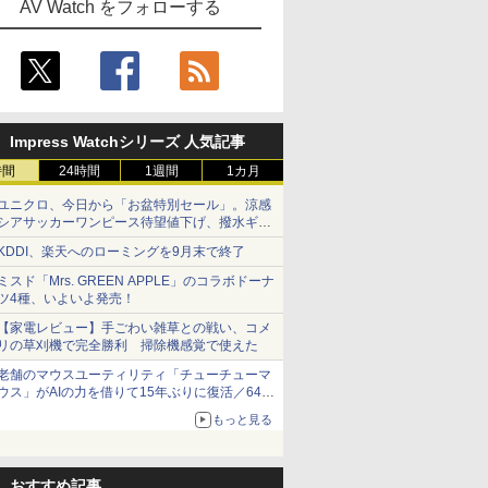
AV Watch をフォローする
Impress Watchシリーズ 人気記事
時間
24時間
1週間
1カ月
ユニクロ、今日から「お盆特別セール」。涼感
シアサッカーワンピース待望値下げ、撥水ギア
ショーツは1990円に
KDDI、楽天へのローミングを9月末で終了
ミスド「Mrs. GREEN APPLE」のコラボドーナ
ツ4種、いよいよ発売！
【家電レビュー】手ごわい雑草との戦い、コメ
リの草刈機で完全勝利 掃除機感覚で使えた
老舗のマウスユーティリティ「チューチューマ
ウス」がAIの力を借りて15年ぶりに復活／64bit
化、Windows 10/11、「Chrome」も走り回
もっと見る
る。復活記念で2026年末まで500円
おすすめ記事