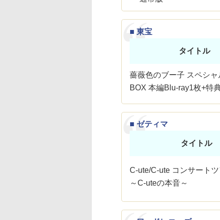
■ 東宝
タイトル
薔薇色のブー子 スペシャルB
BOX 本編Blu-ray1枚+特
■ ゼティマ
タイトル
C-ute/C-ute コンサート
～C-uteの本音～