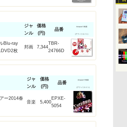
ジャ
価格
Amazonで検索
品番
ンル
(円)
(アフィリエイト)
lu-ray
TBR-
邦画
7,344
典DVD2枚
24766D
ジャ
価格
Amazonで検索
品番
ンル
(円)
(アフィリエイト)
ツアー2014春
EPXE-
音楽
5,400
5054