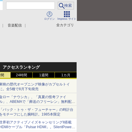
ログイン
Impress サイト
全カテゴリ
音楽配信
アクセスランキング
時間
24時間
1週間
1カ月
東映の歴代オープニング映像がカプセルトイ
に。全5種で8月下旬発売
金ロー「ナウシカ」、「真夏の怪奇ファイ
ル」、ABEMAで「葬送のフリーレン」無料配信
など。夏の特番・配信情報
「バック・トゥ・ザ・フューチャー」の時計台
をモチーフにした腕時計。1985本限定
世界初アクティブノイズキャンセリングII搭載
HDMIケーブル「Pulsar HDMI」。SilentPower
から