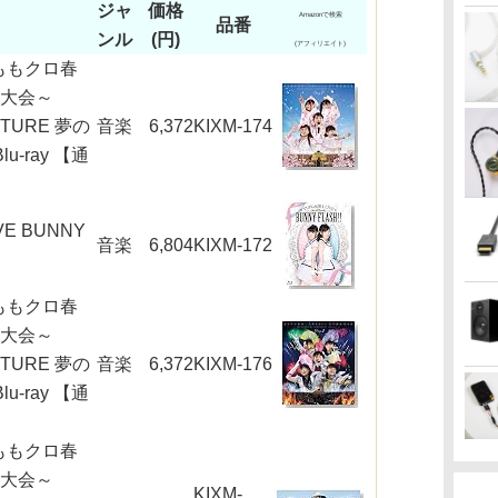
ジャ
価格
Amazonで検索
品番
ンル
(円)
(アフィリエイト)
ももクロ春
場大会～
NTURE 夢の
音楽
6,372
KIXM-174
u-ray 【通
E BUNNY
音楽
6,804
KIXM-172
ももクロ春
場大会～
NTURE 夢の
音楽
6,372
KIXM-176
u-ray 【通
ももクロ春
場大会～
KIXM-