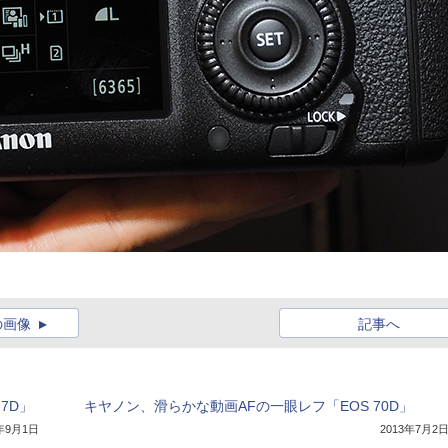
の画像
記事へ
7D」
キヤノン、滑らかな動画AFの一眼レフ「EOS 70D」
9年9月1日
2013年7月2