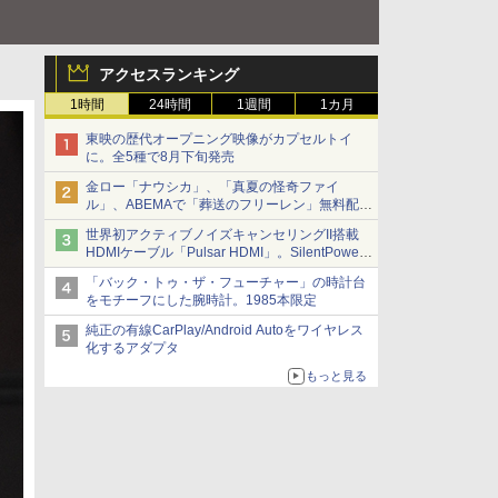
アクセスランキング
1時間
24時間
1週間
1カ月
東映の歴代オープニング映像がカプセルトイ
に。全5種で8月下旬発売
金ロー「ナウシカ」、「真夏の怪奇ファイ
ル」、ABEMAで「葬送のフリーレン」無料配信
など。夏の特番・配信情報
世界初アクティブノイズキャンセリングII搭載
HDMIケーブル「Pulsar HDMI」。SilentPower
から
「バック・トゥ・ザ・フューチャー」の時計台
をモチーフにした腕時計。1985本限定
純正の有線CarPlay/Android Autoをワイヤレス
化するアダプタ
もっと見る