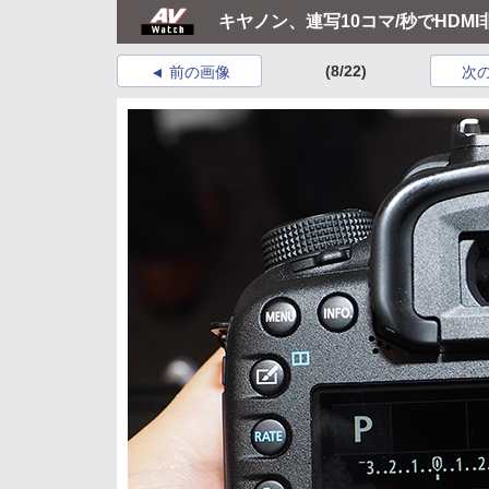
キヤノン、連写10コマ/秒でHDMI非
(8/22)
前の画像
次