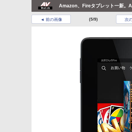
Amazon、Fireタブレット一新。Atm
(5/9)
前の画像
次