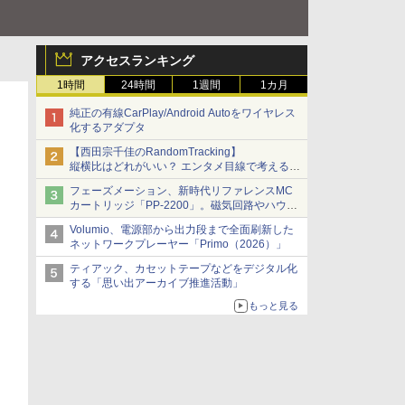
アクセスランキング
1時間
24時間
1週間
1カ月
純正の有線CarPlay/Android Autoをワイヤレス
化するアダプタ
【西田宗千佳のRandomTracking】
縦横比はどれがいい？ エンタメ目線で考える、
サムスン新「Galaxy Z Fold」
フェーズメーション、新時代リファレンスMC
カートリッジ「PP-2200」。磁気回路やハウジ
ングを根本から見直し
Volumio、電源部から出力段まで全面刷新した
ネットワークプレーヤー「Primo（2026）」
ティアック、カセットテープなどをデジタル化
する「思い出アーカイブ推進活動」
もっと見る