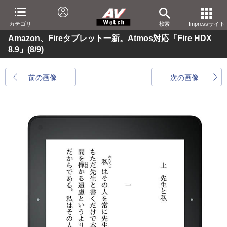
カテゴリ
検索
Impressサイト
Amazon、Fireタブレット一新。Atmos対応「Fire HDX
8.9」
(8/9)
前の画像
次の画像