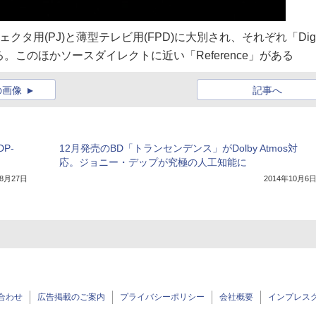
ジェクタ用(PJ)と薄型テレビ用(FPD)に大別され、それぞれ「Digit
」がある。このほかソースダイレクトに近い「Reference」がある
の画像
記事へ
P-
12月発売のBD「トランセンデンス」がDolby Atmos対
応。ジョニー・デップが究極の人工知能に
年8月27日
2014年10月6
合わせ
広告掲載のご案内
プライバシーポリシー
会社概要
インプレス