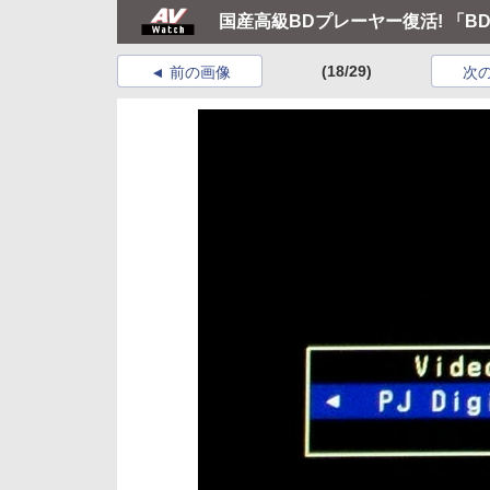
国産高級BDプレーヤー復活! 「BD
(18/29)
前の画像
次