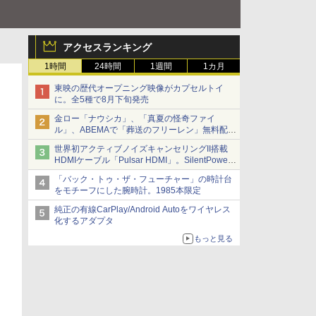
アクセスランキング
1時間
24時間
1週間
1カ月
東映の歴代オープニング映像がカプセルトイ
に。全5種で8月下旬発売
金ロー「ナウシカ」、「真夏の怪奇ファイ
ル」、ABEMAで「葬送のフリーレン」無料配信
など。夏の特番・配信情報
世界初アクティブノイズキャンセリングII搭載
HDMIケーブル「Pulsar HDMI」。SilentPower
から
「バック・トゥ・ザ・フューチャー」の時計台
をモチーフにした腕時計。1985本限定
純正の有線CarPlay/Android Autoをワイヤレス
化するアダプタ
もっと見る