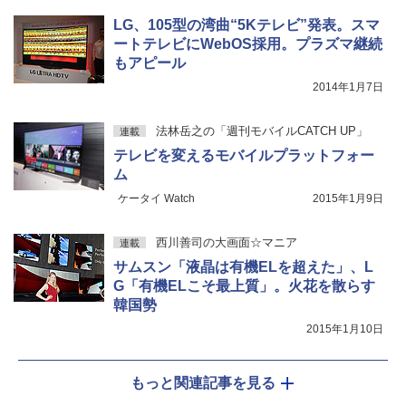
LG、105型の湾曲“5Kテレビ”発表。スマ
ートテレビにWebOS採用。プラズマ継続
もアピール
2014年1月7日
法林岳之の「週刊モバイルCATCH UP」
連載
テレビを変えるモバイルプラットフォー
ム
ケータイ Watch
2015年1月9日
西川善司の大画面☆マニア
連載
サムスン「液晶は有機ELを超えた」、L
G「有機ELこそ最上質」。火花を散らす
韓国勢
2015年1月10日
もっと関連記事を見る