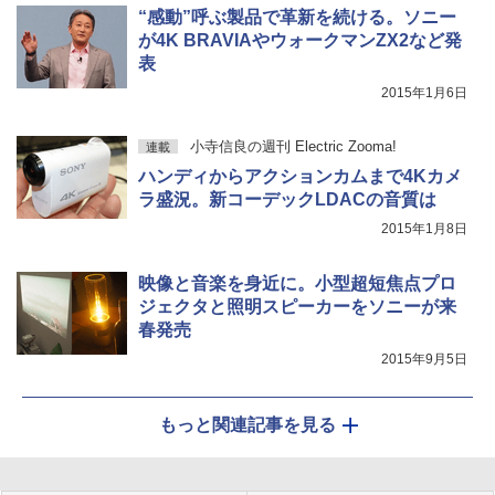
“感動”呼ぶ製品で革新を続ける。ソニー
が4K BRAVIAやウォークマンZX2など発
表
2015年1月6日
小寺信良の週刊 Electric Zooma!
連載
ハンディからアクションカムまで4Kカメ
ラ盛況。新コーデックLDACの音質は
2015年1月8日
映像と音楽を身近に。小型超短焦点プロ
ジェクタと照明スピーカーをソニーが来
春発売
2015年9月5日
もっと関連記事を見る