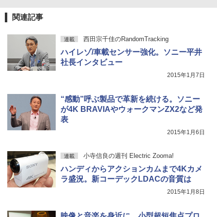
関連記事
西田宗千佳のRandomTracking
連載
ハイレゾ/車載センサー強化。ソニー平井
社長インタビュー
2015年1月7日
“感動”呼ぶ製品で革新を続ける。ソニー
が4K BRAVIAやウォークマンZX2など発
表
2015年1月6日
小寺信良の週刊 Electric Zooma!
連載
ハンディからアクションカムまで4Kカメ
ラ盛況。新コーデックLDACの音質は
2015年1月8日
映像と音楽を身近に。小型超短焦点プロ