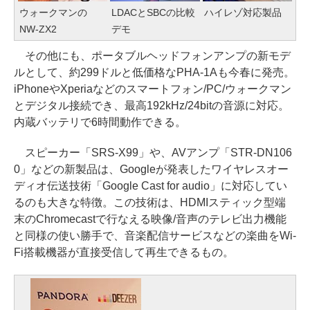
ウォークマンの
LDACとSBCの比較
ハイレゾ対応製品
NW-ZX2
デモ
その他にも、ポータブルヘッドフォンアンプの新モデ
ルとして、約299ドルと低価格なPHA-1Aも今春に発売。
iPhoneやXperiaなどのスマートフォン/PC/ウォークマン
とデジタル接続でき、最高192kHz/24bitの音源に対応。
内蔵バッテリで6時間動作できる。
スピーカー「SRS-X99」や、AVアンプ「STR-DN106
0」などの新製品は、Googleが発表したワイヤレスオー
ディオ伝送技術「Google Cast for audio」に対応してい
るのも大きな特徴。この技術は、HDMIスティック型端
末のChromecastで行なえる映像/音声のテレビ出力機能
と同様の使い勝手で、音楽配信サービスなどの楽曲をWi-
Fi搭載機器が直接受信して再生できるもの。