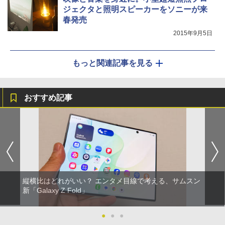
ジェクタと照明スピーカーをソニーが来
春発売
2015年9月5日
もっと関連記事を見る
おすすめ記事
縦横比はどれがいい？ エンタメ目線で考える、サムスン
新「Galaxy Z Fold」
●
●
●