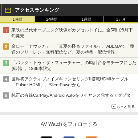
アクセスランキング
1時間
24時間
1週間
1カ月
東映の歴代オープニング映像がカプセルトイに。全5種で8月下
旬発売
金ロー「ナウシカ」、「真夏の怪奇ファイル」、ABEMAで「葬
送のフリーレン」無料配信など。夏の特番・配信情報
「バック・トゥ・ザ・フューチャー」の時計台をモチーフにした
腕時計。1985本限定
世界初アクティブノイズキャンセリングII搭載HDMIケーブル
「Pulsar HDMI」。SilentPowerから
純正の有線CarPlay/Android Autoをワイヤレス化するアダプタ
もっと見る
AV Watch をフォローする