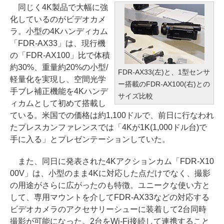
同じく4K製品で大幅に強
化しているのがビデオカメ
ラ。小型の4Kハンディカム
「FDR-AX33」は、現行機
の「FDR-AX100」比で体積
約30%、重量約20%の小型/
FDR-AX33(左)と、1型センサ
軽量化を実現し、空間光学
ー搭載のFDR-AX100(右)との
手ブレ補正機能を4Kハンデ
サイズ比較
ィカムとして初めて搭載し
ている。米国での価格は約1,100ドルで、前日に行なわれ
たプレスカンファレンスでは「4Kが1K(1,000ドル台)で
手に入る」とプレゼンテーションしていた。
また、同日に発表された4Kアクションカム「FDR-X10
00V」は、小型のまま4Kに対応した点だけでなく、撮影
の用途がさらに広がったのも特徴。ユニークな使い方と
して、専用マウントを介してFDR-AX33などの対応する
ビデオカメラのアクセサリーシューに装着して2台同時
撮影が可能になった。2台をWi-Fi接続して連携すること