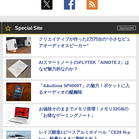
Special Site
クリエイティブが作った2万円台の“小さなピュ
アオーディオスピーカー”
AIスマートノートのiFLYTEK「AINOTE 2」は
なぜ魅力的なのか？
「A&ultima SP4000T」の魅力！ポケットに入
るオーディオの醍醐味
お値段そのままでメモリ倍増！メモリ32GBの
「お得なゲーミングノート」
レイズ鍛造1ピースアルミホイール「CE28 N-p
lus」軽量なままに剛性を向上