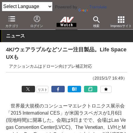
Powered by
Translate
AV Watch
イベント
CES
2015
カテゴリ
ログイン
検索
Impressサイト
ニュース
4K/ウェアラブルなどソニー注目製品。Life Space
UXも
アクションカムはドローン向けブレ補正対応
（2015/1/7 16:49）
リスト
世界最大規模のコンシューマエレクトロニクス展示会
「2015 International CES」が米国ラスベガスが1月6日
(現地時間)に開幕した。会期は9日までで、会場はLas Ve
gas Convention Center(LVCC)、The Venetian、LVHとM