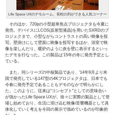
Life Space UXのデモルーム。長蛇の列ができる人気コーナー
そのほか、720pの小型超単焦点プロジェクタも今夏に
発売。デバイスにLCOS(反射型液晶)を用いたSXRDのプ
ロジェクタで、小型ながらコントラストの高い映像を投
写。壁掛けにして壁面に映像を投写するほか、浴室で映
像を楽しんだり、暖炉のように炎を壁に表示するといっ
たデモを行なった。この製品は'15年の冬に発売予定とし
ている。
また、同シリーズの中核製品であり、'14年9月より米
国で発売している147型の4Kプロジェクタは、日本でも
今春に発売予定であることもデモのなかで明らかにし
た。このように、従来は“コンセプト”としての意味合い
が強かったLife Space UXが、徐々に実際の製品として登
場し始めており、生活に溶け込む映像/音響機器として具
体化していく考えを今回の展示で強めているのが印象的