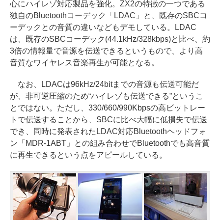
心にハイレゾ対応製品を強化。ZX2の特徴の一つである
独自のBluetoothコーデック「LDAC」と、既存のSBCコ
ーデックとの音質の違いなどもデモしている。LDAC
は、既存のSBCコーデック(44.1kHz/328kbps)と比べ、約
3倍の情報量で音源を伝送できるというもので、より高
音質なワイヤレス音楽再生が可能となる。
なお、LDACは96kHz/24bitまでの音源も伝送可能だ
が、非可逆圧縮のため“ハイレゾも伝送できる”というこ
とではない。ただし、330/660/990Kbpsの高ビットレー
トで伝送することから、SBCに比べ大幅に低損失で伝送
でき、同時に発表されたLDAC対応Bluetoothヘッドフォ
ン「MDR-1ABT」との組み合わせでBluetoothでも高音質
に再生できるという点をアピールしている。