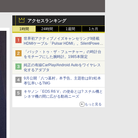
アクセスランキング
1時間
24時間
1週間
1カ月
世界初アクティブノイズキャンセリングII搭載
HDMIケーブル「Pulsar HDMI」。SilentPower
から
「バック・トゥ・ザ・フューチャー」の時計台
をモチーフにした腕時計。1985本限定
純正の有線CarPlay/Android Autoをワイヤレス
化するアダプタ
9月公開「八つ墓村」本予告。主題歌はB'z松本
孝弘率いるTMG
キヤノン「EOS R6 V」の使命とは? スチル機と
シネマ機の間に広がる動画ニーズ
もっと見る