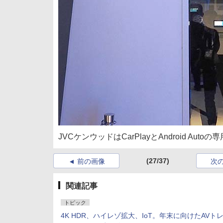
JVCケンウッドはCarPlayとAndroid Aut
(27/37)
前の画像
次
関連記事
トピック
4K HDR、ハイレゾ拡大、IoT。年末に向けたAVト