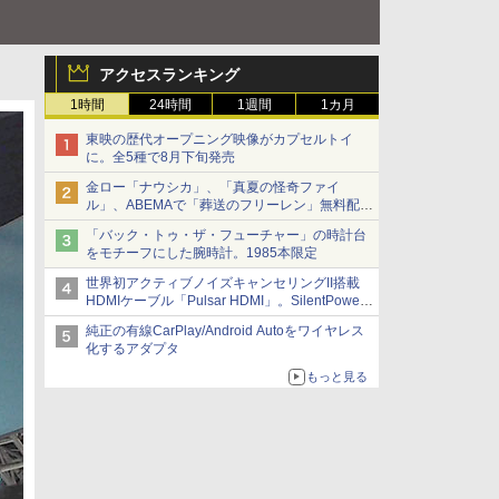
アクセスランキング
1時間
24時間
1週間
1カ月
東映の歴代オープニング映像がカプセルトイ
に。全5種で8月下旬発売
金ロー「ナウシカ」、「真夏の怪奇ファイ
ル」、ABEMAで「葬送のフリーレン」無料配信
など。夏の特番・配信情報
「バック・トゥ・ザ・フューチャー」の時計台
をモチーフにした腕時計。1985本限定
世界初アクティブノイズキャンセリングII搭載
HDMIケーブル「Pulsar HDMI」。SilentPower
から
純正の有線CarPlay/Android Autoをワイヤレス
化するアダプタ
もっと見る