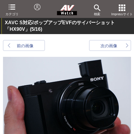
カテゴリ
検索
Impressサイト
XAVC S対応/ポップアップEVFのサイバーショット
「HX90V」
(5/16)
前の画像
次の画像