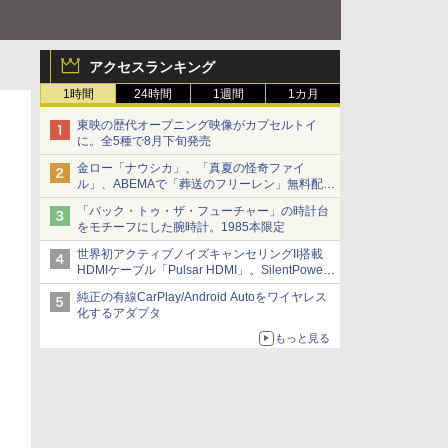
アクセスランキング
1時間
24時間
1週間
1カ月
東映の歴代オープニング映像がカプセルトイ
に。全5種で8月下旬発売
金ロー「ナウシカ」、「真夏の怪奇ファイ
ル」、ABEMAで「葬送のフリーレン」無料配信
など。夏の特番・配信情報
「バック・トゥ・ザ・フューチャー」の時計台
をモチーフにした腕時計。1985本限定
世界初アクティブノイズキャンセリングII搭載
HDMIケーブル「Pulsar HDMI」。SilentPower
から
純正の有線CarPlay/Android Autoをワイヤレス
化するアダプタ
もっと見る