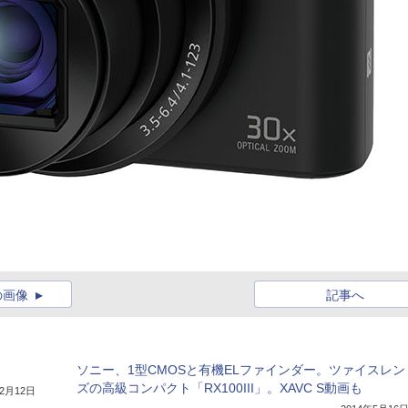
の画像
記事へ
ソニー、1型CMOSと有機ELファインダー。ツァイスレン
ズの高級コンパクト「RX100III」。XAVC S動画も
年2月12日