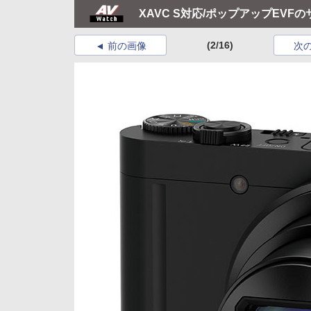
XAVC S対応/ポップアップEVF
(2/16)
前の画像
次