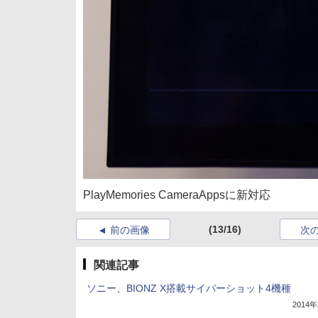
PlayMemories CameraAppsに新対応
(13/16)
前の画像
次
関連記事
ソニー、BIONZ X搭載サイバーショット4機種
2014