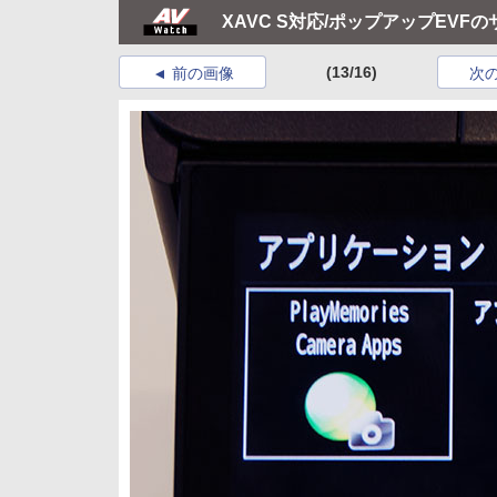
XAVC S対応/ポップアップEVF
(13/16)
前の画像
次