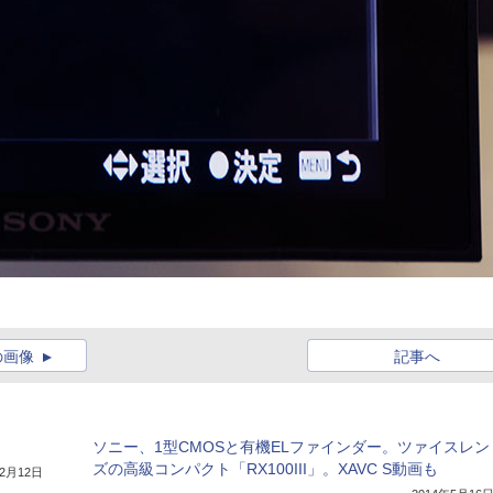
の画像
記事へ
ソニー、1型CMOSと有機ELファインダー。ツァイスレン
ズの高級コンパクト「RX100III」。XAVC S動画も
年2月12日