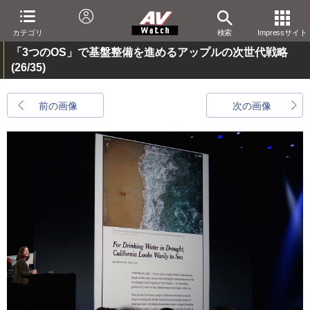
カテゴリ
検索
Impressサイト
「3つのOS」で基盤整備を進めるアップルの次世代戦略
(26/35)
前の画像
次の画像