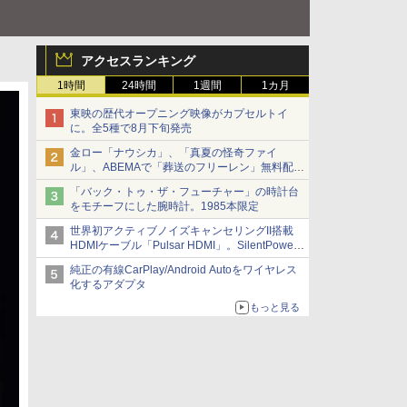
アクセスランキング
1時間
24時間
1週間
1カ月
東映の歴代オープニング映像がカプセルトイ
に。全5種で8月下旬発売
金ロー「ナウシカ」、「真夏の怪奇ファイ
ル」、ABEMAで「葬送のフリーレン」無料配信
など。夏の特番・配信情報
「バック・トゥ・ザ・フューチャー」の時計台
をモチーフにした腕時計。1985本限定
世界初アクティブノイズキャンセリングII搭載
HDMIケーブル「Pulsar HDMI」。SilentPower
から
純正の有線CarPlay/Android Autoをワイヤレス
化するアダプタ
もっと見る