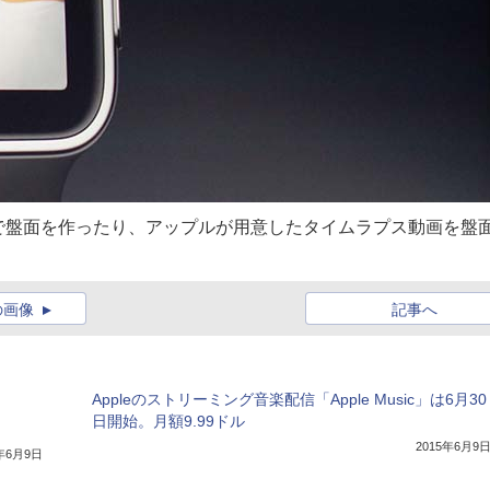
で盤面を作ったり、アップルが用意したタイムラプス動画を盤
の画像
記事へ
Appleのストリーミング音楽配信「Apple Music」は6月30
日開始。月額9.99ドル
2015年6月9
5年6月9日