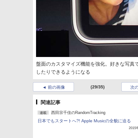
盤面のカスタマイズ機能を強化。好きな写真
したりできるようになる
(29/35)
前の画像
次
関連記事
西田宗千佳のRandomTracking
連載
日本でもスタートへ?! Apple Musicの全貌に迫る
201