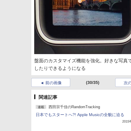
盤面のカスタマイズ機能を強化。好きな写真
したりできるようになる
(30/35)
前の画像
次
関連記事
西田宗千佳のRandomTracking
連載
日本でもスタートへ?! Apple Musicの全貌に迫る
201