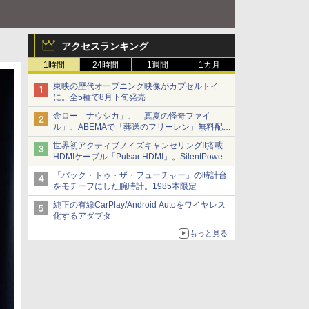
アクセスランキング
1時間
24時間
1週間
1カ月
東映の歴代オープニング映像がカプセルトイ
に。全5種で8月下旬発売
金ロー「ナウシカ」、「真夏の怪奇ファイ
ル」、ABEMAで「葬送のフリーレン」無料配信
など。夏の特番・配信情報
世界初アクティブノイズキャンセリングII搭載
HDMIケーブル「Pulsar HDMI」。SilentPower
から
「バック・トゥ・ザ・フューチャー」の時計台
をモチーフにした腕時計。1985本限定
純正の有線CarPlay/Android Autoをワイヤレス
化するアダプタ
もっと見る