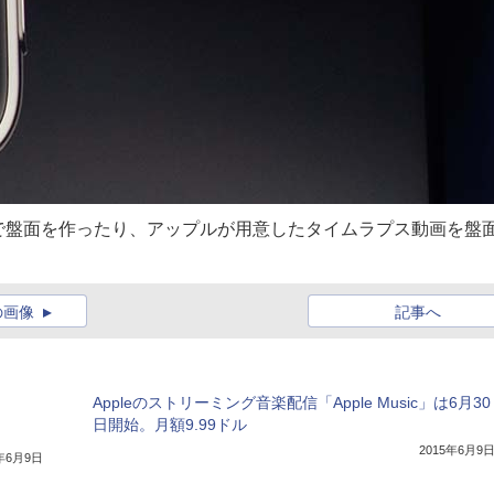
で盤面を作ったり、アップルが用意したタイムラプス動画を盤
の画像
記事へ
Appleのストリーミング音楽配信「Apple Music」は6月30
日開始。月額9.99ドル
2015年6月9
5年6月9日