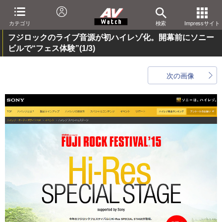
カテゴリ
検索
Impressサイト
フジロックのライブ音源が初ハイレゾ化。開幕前にソニー
ビルで“フェス体験”
(1/3)
次の画像