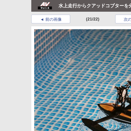
水上走行からクアッドコプターを分離
(21/22)
前の画像
次