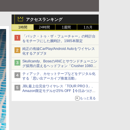
アクセスランキング
1時間
24時間
1週間
1カ月
「バック・トゥ・ザ・フューチャー」の時計台
をモチーフにした腕時計。1985本限定
純正の有線CarPlay/Android Autoをワイヤレス
化するアダプタ
Skullcandy、BoseのANCとサウンドチューニン
グ採用の震えるヘッドフォン「Crusher 1080
ANC」
ティアック、カセットテープなどをデジタル化
する「思い出アーカイブ推進活動」
JBL最上位完全ワイヤレス「TOUR PRO 3」、
Amazon限定モデルが25% OFF【今日みつけた
お買い得品】
もっと見る