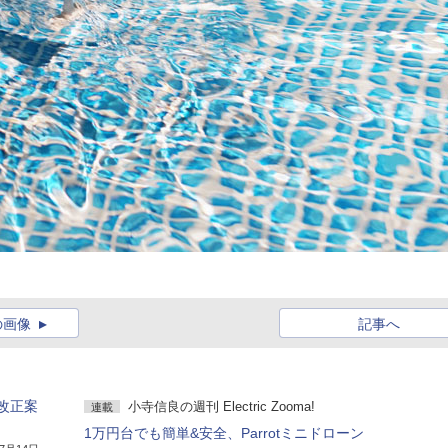
の画像
記事へ
改正案
小寺信良の週刊 Electric Zooma!
連載
1万円台でも簡単&安全、Parrotミニドローン