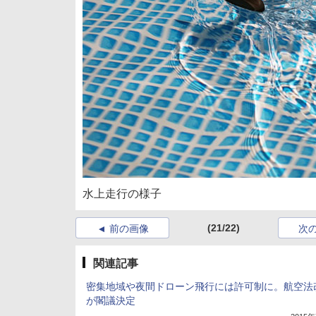
水上走行の様子
(21/22)
前の画像
次
関連記事
密集地域や夜間ドローン飛行には許可制に。航空法
が閣議決定