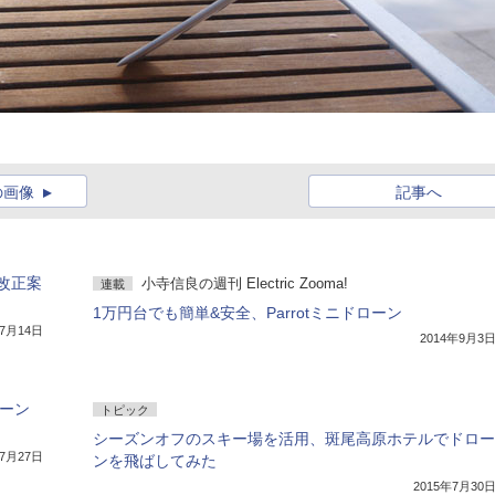
の画像
記事へ
改正案
小寺信良の週刊 Electric Zooma!
連載
1万円台でも簡単&安全、Parrotミニドローン
年7月14日
2014年9月3
ローン
トピック
シーズンオフのスキー場を活用、斑尾高原ホテルでドロー
年7月27日
ンを飛ばしてみた
2015年7月30