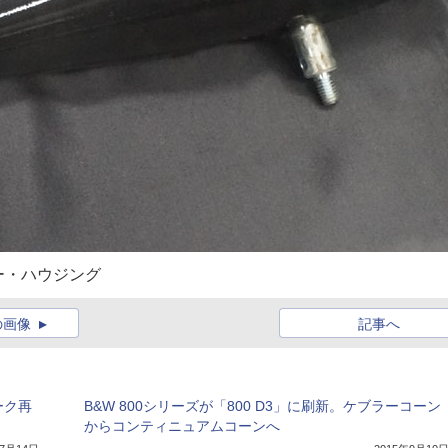
ー・ハウジング
の画像
記事へ
ーク再
B&W 800シリーズが「800 D3」に刷新。ケブラーコーン
からコンティニュアムコーンへ