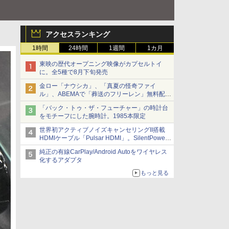
アクセスランキング
1時間
24時間
1週間
1カ月
東映の歴代オープニング映像がカプセルトイ
に。全5種で8月下旬発売
金ロー「ナウシカ」、「真夏の怪奇ファイ
ル」、ABEMAで「葬送のフリーレン」無料配信
など。夏の特番・配信情報
「バック・トゥ・ザ・フューチャー」の時計台
をモチーフにした腕時計。1985本限定
世界初アクティブノイズキャンセリングII搭載
HDMIケーブル「Pulsar HDMI」。SilentPower
から
純正の有線CarPlay/Android Autoをワイヤレス
化するアダプタ
もっと見る