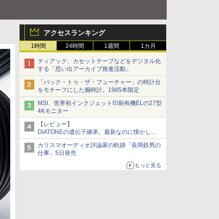
アクセスランキング
1時間
24時間
1週間
1カ月
ティアック、カセットテープなどをデジタル化
する「思い出アーカイブ推進活動」
「バック・トゥ・ザ・フューチャー」の時計台
をモチーフにした腕時計。1985本限定
MSI、世界初インクジェット印刷有機ELの27型
4Kモニター
【レビュー】
DIATONEの遺伝子継承、最新なのに懐かし
い“惚れる音”Tecnologia e Cuore「DS-TC52B」
カリスマオーディオ評論家の軌跡「長岡鉄男の
を聴く
仕事」5日発売
もっと見る