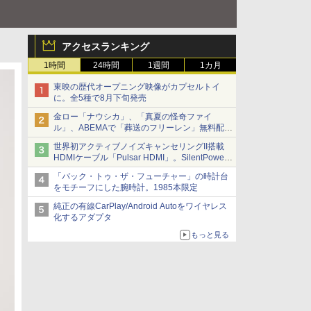
アクセスランキング
1時間
24時間
1週間
1カ月
東映の歴代オープニング映像がカプセルトイ
に。全5種で8月下旬発売
金ロー「ナウシカ」、「真夏の怪奇ファイ
ル」、ABEMAで「葬送のフリーレン」無料配信
など。夏の特番・配信情報
世界初アクティブノイズキャンセリングII搭載
HDMIケーブル「Pulsar HDMI」。SilentPower
から
「バック・トゥ・ザ・フューチャー」の時計台
をモチーフにした腕時計。1985本限定
純正の有線CarPlay/Android Autoをワイヤレス
化するアダプタ
もっと見る