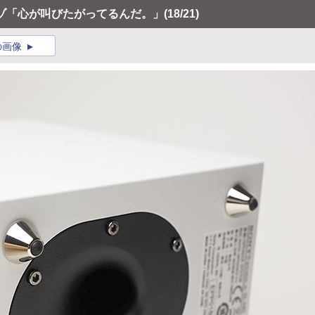
レゾ「心が叫びたがってるんだ。」
(18/21)
の画像