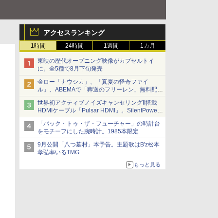
アクセスランキング
1時間
24時間
1週間
1カ月
東映の歴代オープニング映像がカプセルトイ
に。全5種で8月下旬発売
金ロー「ナウシカ」、「真夏の怪奇ファイ
ル」、ABEMAで「葬送のフリーレン」無料配信
など。夏の特番・配信情報
世界初アクティブノイズキャンセリングII搭載
HDMIケーブル「Pulsar HDMI」。SilentPower
から
「バック・トゥ・ザ・フューチャー」の時計台
をモチーフにした腕時計。1985本限定
9月公開「八つ墓村」本予告。主題歌はB'z松本
孝弘率いるTMG
もっと見る