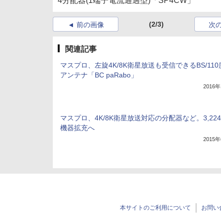
4分配器(1端子電流通過型)「SP4CW」
(2/3)
前の画像
次
関連記事
マスプロ、左旋4K/8K衛星放送も受信できるBS/110
アンテナ「BC paRabo」
2016
マスプロ、4K/8K衛星放送対応の分配器など。3,224
機器拡充へ
2015
本サイトのご利用について
お問い