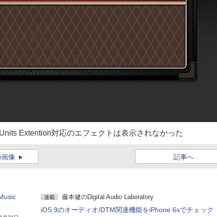
Units Extention対応のエフェクトは表示されなかった
の画像
記事へ
sic
藤本健のDigital Audio Laboratory
連載
iOS 9のオーディオ/DTM関連機能をiPhone 6sでチェック