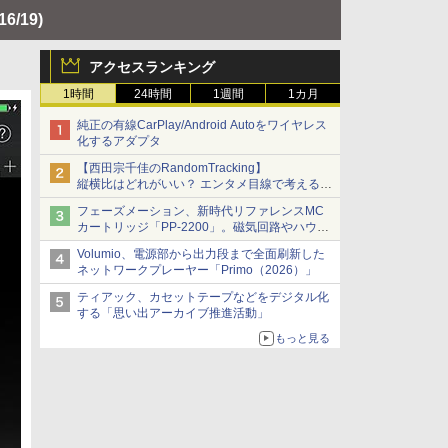
(16/19)
アクセスランキング
1時間
24時間
1週間
1カ月
純正の有線CarPlay/Android Autoをワイヤレス
化するアダプタ
【西田宗千佳のRandomTracking】
縦横比はどれがいい？ エンタメ目線で考える、
サムスン新「Galaxy Z Fold」
フェーズメーション、新時代リファレンスMC
カートリッジ「PP-2200」。磁気回路やハウジ
ングを根本から見直し
Volumio、電源部から出力段まで全面刷新した
ネットワークプレーヤー「Primo（2026）」
ティアック、カセットテープなどをデジタル化
する「思い出アーカイブ推進活動」
もっと見る