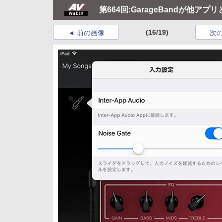
第664回:GarageBandが他アプリ
(16/19)
前の画像
次