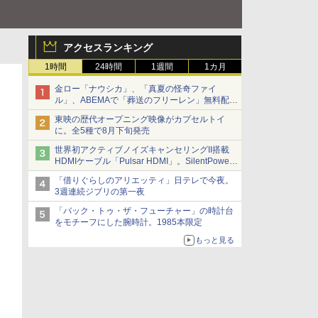
アクセスランキング
1時間
24時間
1週間
1カ月
金ロー「ナウシカ」、「真夏の怪奇ファイ
ル」、ABEMAで「葬送のフリーレン」無料配信
など。夏の特番・配信情報
東映の歴代オープニング映像がカプセルトイ
に。全5種で8月下旬発売
世界初アクティブノイズキャンセリングII搭載
HDMIケーブル「Pulsar HDMI」。SilentPower
から
「借りぐらしのアリエッティ」日テレで今夜。
3週連続ジブリの第一夜
「バック・トゥ・ザ・フューチャー」の時計台
をモチーフにした腕時計。1985本限定
もっと見る