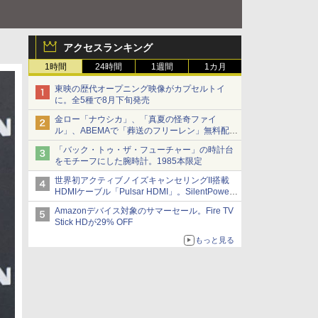
アクセスランキング
1時間
24時間
1週間
1カ月
東映の歴代オープニング映像がカプセルトイ
に。全5種で8月下旬発売
金ロー「ナウシカ」、「真夏の怪奇ファイ
ル」、ABEMAで「葬送のフリーレン」無料配信
など。夏の特番・配信情報
「バック・トゥ・ザ・フューチャー」の時計台
をモチーフにした腕時計。1985本限定
世界初アクティブノイズキャンセリングII搭載
HDMIケーブル「Pulsar HDMI」。SilentPower
から
Amazonデバイス対象のサマーセール。Fire TV
Stick HDが29% OFF
もっと見る