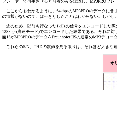
プレーヤーで再生させると前者のみを認識し、MP3PROプ
ここからもわかるように、64kbpsのMP3PROのデータに
の情報がないので、はっきりしたことはわからない。しかし、周
念のため、以前も行なった1kHzの信号をエンコードした際
128kbps(高速モード)でエンコードした結果である。それに対
面15
がMP3PROのデータをFraunhofer IISの通常のMP
これらのS/N、THDの数値を見る限りは、それほど大きな
オ