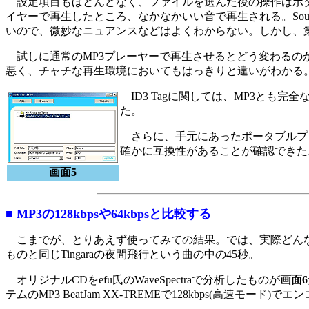
設定項目もほとんどなく、ファイルを選んだ後の操作はボタ
イヤーで再生したところ、なかなかいい音で再生される。Sound
いので、微妙なニュアンスなどはよくわからない。しかし、
試しに通常のMP3プレーヤーで再生させるとどう変わるのかと思い
悪く、チャチな再生環境においてもはっきりと違いがわかる
ID3 Tagに関しては、MP3とも完全な互
た。
さらに、手元にあったポータブルプレー
確かに互換性があることが確認できた
画面5
■ MP3の128kbpsや64kbpsと比較する
こまでが、とりあえず使ってみての結果。では、実際どんな音になっ
ものと同じTingaraの夜間飛行という曲の中の45秒。
オリジナルCDをefu氏のWaveSpectraで分析したものが
画面6
テムのMP3 BeatJam XX-TREMEで128kbps(高速モード