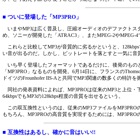
■ ついに登場した「MP3PRO」
いまやMP3は広く普及し、圧縮オーディオのデファクトスタンダード
め、ソニーが開発した「ATRAC3」、またMPEG-2やMPEG
これらと比較してMP3が音質的に劣るかというと、128k
い音が出るのだ。しかし、ビットレートを落とすと一気に音質が劣化
いち早く登場したフォーマットであるだけに、後発のものと
「MP3PRO」なるものを開発。6月14日に、フランスのThomson
ドイツのFrounhofer IIS-Aと共同でMP3関連の数多くの特
同社の発表資料によれば、MP3PROは従来のMP3と上位
64kbpsでもMP3の128kbps程度の音質を出せるという。
この双互換性というのは、従来のMP3ファイルをMP3PR
もちろん、MP3PROの高音質を実現するためには、MP3PR
■ 互換性はあるし、確かに音はいい!!