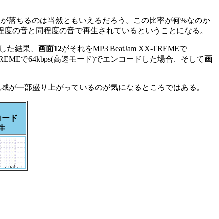
より音質が落ちるのは当然ともいえるだろう。この比率が何%なのか
ps程度の音と同程度の音で再生されているということになる。
析した結果、
画面12
がそれをMP3 BeatJam XX-TREMEで
XX-TREMEで64kbps(高速モード)でエンコードした場合、そして
画
と低域が一部盛り上がっているのが気になるところではある。
】
コード
生