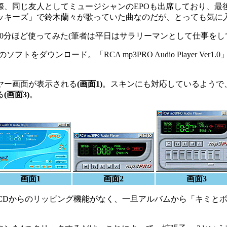
際、同じ友人としてミュージシャンのEPOも出席しており、最
ッキーズ」で鈴木蘭々が歌っていた曲なのだが、とっても気に
30分ほど使ってみた(筆者は平日はサラリーマンとして仕事をし
のソフトをダウンロード。「RCA mp3PRO Audio Player Ve
ヤー画面が表示される
(画面1)
。スキンにも対応しているようで
る
(画面3)
。
画面1
画面2
画面3
CDからのリッピング機能がなく、一旦アルバムから「キミとボ