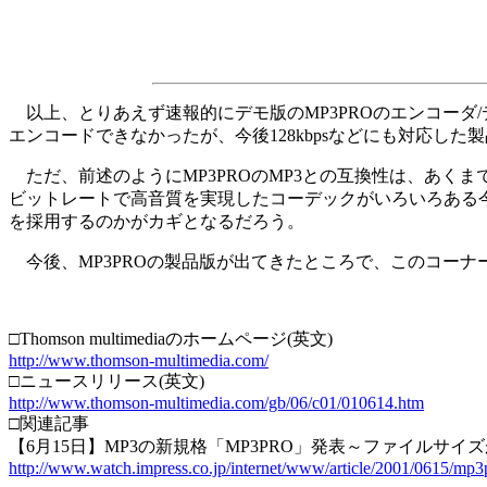
以上、とりあえず速報的にデモ版のMP3PROのエンコーダ/デコーダ「
エンコードできなかったが、今後128kbpsなどにも対応し
ただ、前述のようにMP3PROのMP3との互換性は、あくまでも
ビットレートで高音質を実現したコーデックがいろいろある今、
を採用するのかがカギとなるだろう。
今後、MP3PROの製品版が出てきたところで、このコーナ
□Thomson multimediaのホームページ(英文)
http://www.thomson-multimedia.com/
□ニュースリリース(英文)
http://www.thomson-multimedia.com/gb/06/c01/010614.htm
□関連記事
【6月15日】MP3の新規格「MP3PRO」発表～ファイルサイズが半分
http://www.watch.impress.co.jp/internet/www/article/2001/0615/mp3