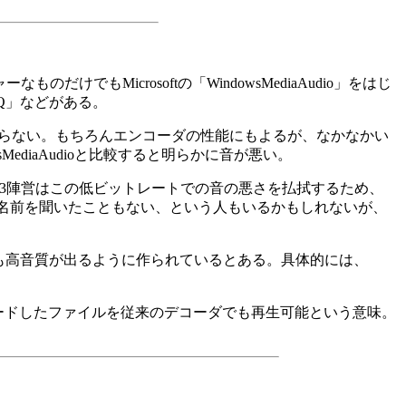
Microsoftの「WindowsMediaAudio」をはじ
VQ」などがある。
も劣らない。もちろんエンコーダの性能にもよるが、なかなかい
ediaAudioと比較すると明らかに音が悪い。
3陣営はこの低ビットレートでの音の悪さを払拭するため、
mediaという名前を聞いたこともない、という人もいるかもしれないが、
でも高音質が出るように作られているとある。具体的には、
コードしたファイルを従来のデコーダでも再生可能という意味。