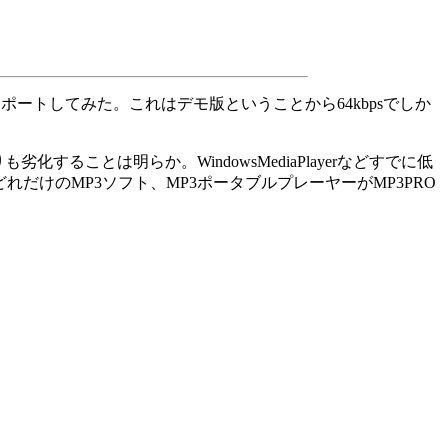
結果をレポートしてみた。これはデモ版ということから64kbpsでしか
ることは明らか。WindowsMediaPlayerなどすでに低
けのMP3ソフト、MP3ポータブルプレーヤーがMP3PRO