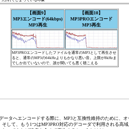
【画面9】
【画面10】
MP3エンコード(64kbps)
MP3PROエンコード
MP3再生
MP3再生
MP3PROエンコードしたファイルを通常のMP3として再生させ
ると、通常のMP3の64kHzよりもかなり悪い音。上限が8kHzま
でしか出ていないので、誰が聞いても悪く聴こえる
P3PROのデータへエンコードする際に、MP3と互換性維持のために、
そして、もう1つはMP3PRO対応のデコーダで利用される高