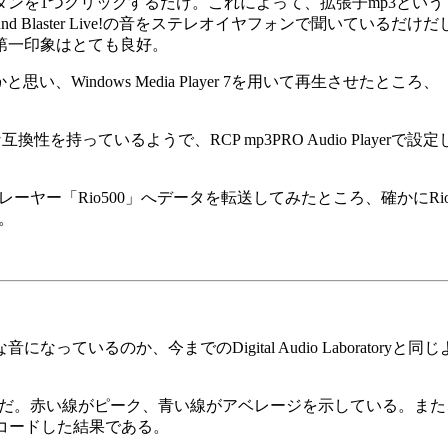
ンを1つクリックするだけ。これによって、拡張子mp3という
 Blaster Live!の音をステレオイヤフォンで聞いているだ
第一印象はとても良好。
、Windows Media Player 7を用いて再生させたと
。
換性を持っているようで、RCP mp3PRO Audio Playerで設
ヤー「Rio500」へデータを転送してみたところ、確かにRi
。
ているのか、今までのDigital Audio Laborator
だ。赤い線がピーク、青い線がアベレージを示している。また
)でエンコードした結果である。