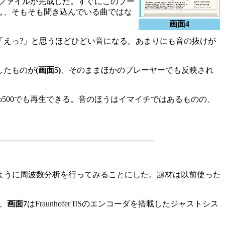
ファイルが完成した。すぐにこのプー
けだし、そもそも聞き込んでいる曲ではな
画面4
ころ、「えっ?」と思うほどひどい音になる。あまりにも音の抜けが
定したものが
(画面5)
、そのままほかのプレーヤーでも反映され
o500でも再生できる。音のほうはイマイチではあるものの、
yと同じように周波数分析を行ってみることにした。題材は以前使った
、
画面7
はFraunhofer IISのエンコーダを搭載したジャストシス