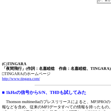
(C)TINGARA
「夜間飛行」(作詞：名嘉睦稔 作曲：名嘉睦稔、TINGARA)
□TINGARAのホームページ
http://www.tingara.com/
■ 1kHzの信号からS/N、THDも試してみた
Thomson multimediaのプレスリリースによると、M
報などを含め、従来のMP3データすべての情報を持ったもの。