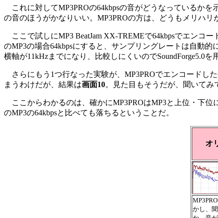
これに対してMP3PROの64kbpsの音がどうなっているかを
の音のほうがかなりいい。MP3PROの方は、どうもメリハ
ここで試しにMP3 BeatJam XX-TREMEで64kbps
のMP3の場合64kbpsにすると、サンプリングレートは自動的に2
横軸が11kHzまでになり、比較しにくいのでSoundForge5.0を
さらにもう1つ行なった実験が、MP3PROでエンコードした6
まうわけだが、結果は
画面10
。見た目もそうだが、聞いてみて
ここからわかるのは、確かにMP3PROはMP3と上位・下位
のMP3の64kbpsと比べても落ちるということだ。
オ
MP3P
かし、聞
か、音が