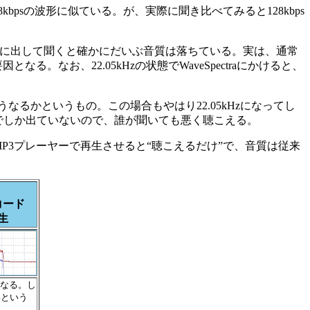
kbpsの波形に似ている。が、実際に聞き比べてみると128kbps
に出して聞くと確かにだいぶ音質は落ちている。実は、通常
る。なお、22.05kHzの状態でWaveSpectraにかけると、
なるかというもの。この場合もやはり22.05kHzになってし
zまでしか出ていないので、誰が聞いても悪く聴こえる。
MP3プレーヤーで再生させると“聴こえるだけ”で、音質は従来
コード
生
くなる。し
いという