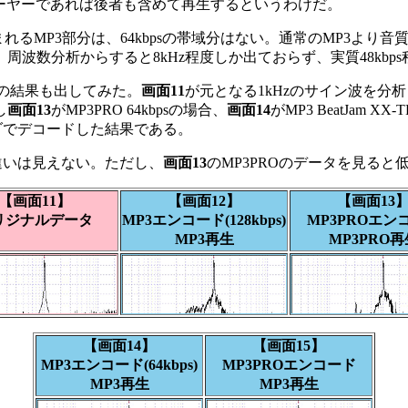
レーヤーであれば後者も含めて再生するというわけだ。
含まれるMP3部分は、64kbpsの帯域分はない。通常のMP3
波数分析からすると8kHz程度しか出ておらず、実質48kb
の結果も出してみた。
画面11
が元となる1kHzのサイン波を分
し
画面13
がMP3PRO 64kbpsの場合、
画面14
がMP3 BeatJam 
3デコーダでデコードした結果である。
違いは見えない。ただし、
画面13
のMP3PROのデータを見る
【画面11】
【画面12】
【画面13
リジナルデータ
MP3エンコード(128kbps)
MP3PROエン
MP3再生
MP3PRO再
【画面14】
【画面15】
MP3エンコード(64kbps)
MP3PROエンコード
MP3再生
MP3再生