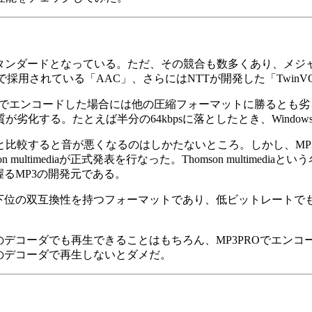
となっている。ただ、その競合も数多くあり、メジャーなものだけでも
-4で採用されている「AAC」、さらにはNTTが開発した「Twin
bpsでエンコードした場合には他の圧縮フォーマットに勝ると
する。たとえば半分の64kbpsに落としたとき、WindowsM
比較すると音が悪くなるのはしかたないところ。しかし、MP
 multimediaが正式発表を行なった。Thomson multi
許を握るMP3の開発元である。
・下位の双互換性を持つフォーマットであり、低ビットレート
Oのデコーダでも再生できることはもちろん、MP3PROでエン
Oのデコーダで再生しないとダメだ。