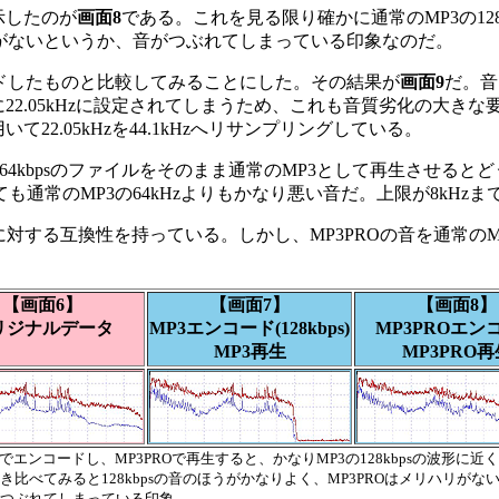
示したのが
画面8
である。これを見る限り確かに通常のMP3の128
リがないというか、音がつぶれてしまっている印象なのだ。
でエンコードしたものと比較してみることにした。その結果が
画面9
だ。音
2.05kHzに設定されてしまうため、これも音質劣化の大きな要因とな
用いて22.05kHzを44.1kHzへリサンプリングしている。
4kbpsのファイルをそのまま通常のMP3として再生させるとどう
も通常のMP3の64kHzよりもかなり悪い音だ。上限が8kH
に対する互換性を持っている。しかし、MP3PROの音を通常の
【画面6】
【画面7】
【画面8】
リジナルデータ
MP3エンコード(128kbps)
MP3PROエン
MP3再生
MP3PRO再
ROでエンコードし、MP3PROで再生すると、かなりMP3の128kbpsの波形に近
き比べてみると128kbpsの音のほうがかなりよく、MP3PROはメリハリがな
つぶれてしまっている印象