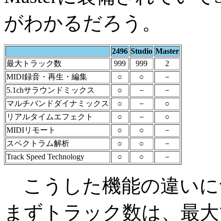
がわかるだろう。
2496
Studio
Master
最大トラック数
999
999
2
MIDI録音・再生・編集
○
○
－
5.1chサラウンドミックス
○
－
－
マルチバンドダイナミックス
○
－
○
リアルタイムエフェクト
○
－
○
MIDIリモート
○
○
－
スペクトラム解析
○
○
－
Track Speed Technology
○
○
－
こうした機能の違いに
まずトラック数は、最大