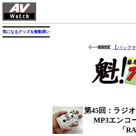
気になるグッズを衝動買い
【バック
第45回：ラジ
MP3エン
「RA