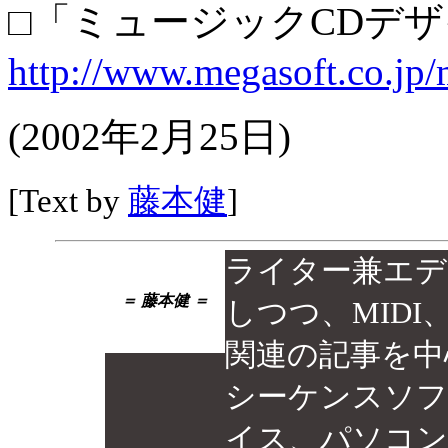
□「ミュージックCDデ
http://www.megasoft.co.jp/
(2002年2月25日)
[Text by
藤本健
]
ライター兼エデ
＝ 藤本健 ＝
しつつ、MID
関連の記事を中
シーケンスソフ
イス、パソコン