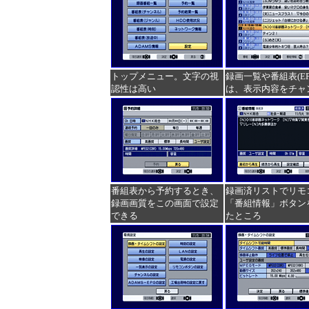
トップメニュー。文字の視
録画一覧や番組表(E
認性は高い
は、表示内容をチャ
番組表から予約するとき、
録画済リストでリモ
録画画質をこの画面で設定
「番組情報」ボタン
できる
たところ