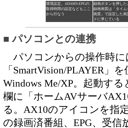
環境設定。ADAMS-EPGの
録画ボタンを押した
取得時間の設定などもここ
録画画質は「タイム
から行なう
画質」で設定した画
ドに準じている
■ パソコンとの連携
パソコンからの操作時に
「SmartVision/PLAY
Windows Me/XP。起
欄に「ホームAVサーバAX
る。AX10のアイコンを指定
の録画済番組、EPG、受信