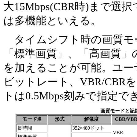
大15Mbps(CBR時)まで
は多機能といえる。
タイムシフト時の画質モ
「標準画質」、「高画質」
を加えることが可能。ユー
ビットレート、VBR/CB
トは0.5Mbps刻みで指定で
画質モードと記
モード名
形式
解像度
CBR/VB
長時間
352×480ドット
VBR
標準画質