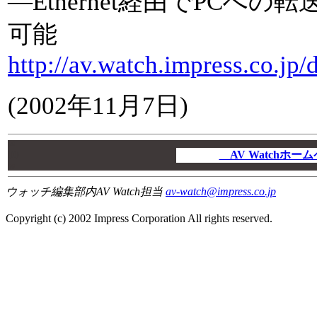
―Ethernet経由でPCへ
可能
http://av.watch.impress.co.j
(2002年11月7日)
00
00
AV Watchホ
00
ウォッチ編集部内AV Watch担当
av-watch@impress.co.jp
Copyright (c) 2002 Impress Corporation All rights reserved.