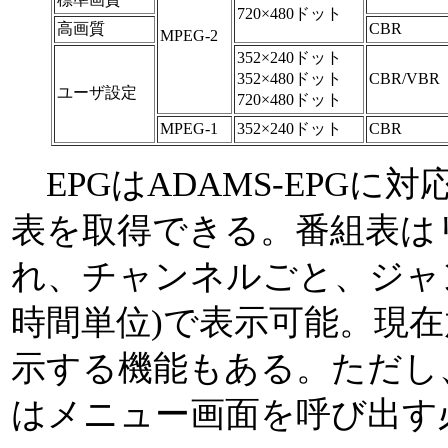
720×480ドット
高画質
CBR
MPEG-2
352×240ドット
352×480ドット
CBR/VBR
ユーザ設定
720×480ドット
MPEG-1
352×240ドット
CBR
EPGはADAMS-EPGに
表を取得できる。番組表は
れ、チャンネルごと、ジャ
時間単位)で表示可能。現
示する機能もある。ただし
はメニュー画面を呼び出す