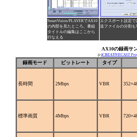
SmartVision/PLAYERでAX10
エクスポート設定で
の内部を見たところ。番組
送ファイルの分割も
タイトルの編集はここから
行なえる
AX10の録画サ
(c)
CREATIVECAST Prof
録画モード
ビットレート
タイプ
長時間
2Mbps
VBR
352×
標準画質
4Mbps
VBR
720×