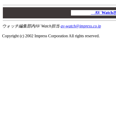
00
00
AV Wat
00
ウォッチ編集部内AV Watch担当
av-watch@impress.co.jp
Copyright (c) 2002 Impress Corporation All rights reserved.