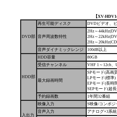
【XV-HD
再生可能ディスク
DVDビデオ、ビデ
2Hz～44kHz(DV
DVD部
音声周波数特性
2Hz～22kHz(DV
2Hz～20kHz(CD 
音声ダイナミックレンジ
100dB以上
HDD容量
80GB
受信チャンネル
VHF 1～12ch、U
SPモード(高画
HDD部
LPモード(標準)
最大録画時間
EPモード(長時
SEPモード(超
予約録画数
1年間32番組
映像入力
S映像/コンポジ
音声入力
アナログ×3系統
入出力