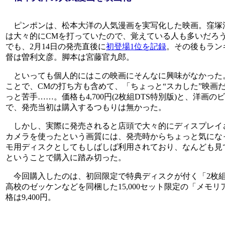
ピンポンは、松本大洋の人気漫画を実写化した映画。窪塚洋
は大々的にCMを打っていたので、覚えている人も多いだろう
でも、2月14日の発売直後に
初登場1位を記録
。その後もラン
督は曽利文彦。脚本は宮藤官九郎。
といっても個人的にはこの映画にそんなに興味がなかった
ことで、CMの打ち方も含めて、「ちょっと“スカした”映画
っと苦手……。価格も4,700円(2枚組DTS特別版)と、洋
で、発売当初は購入するつもりは無かった。
しかし、実際に発売されると店頭で大々的にディスプレイさ
カメラを使ったという画質には、発売時からちょっと気にな
モ用ディスクとしてもしばしば利用されており、なんども見
ということで購入に踏み切った。
今回購入したのは、初回限定で特典ディスクが付く「2枚組
高校のゼッケンなどを同梱した15,000セット限定の「メモ
格は9,400円。