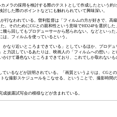
ルカメラの採用を検討する際のテストとして作成したという約1
検討した際のポイントなどにも触れられていて興味深い。
が行なわれている。曽利監督は「フィルムの方が好きで、高
た。そのためにCGとの親和性という意味でHD24Pを選択し
に幾ら回してもプロデューサーから怒られない。などといった
には、フィルムを使っているという。
かなり近いところまできている」としているほか、プロデュ
」と力説しているあたりは、映画人の「フィルムへの想い」と
いかけて遜色ないところまできており、これでしか取れないもの
ているなどが説明されている。「画質というよりは、CGとの親
イトな撮影スケジュールをこなせる、ということで、撮影時間の
完成披露試写会の模様などが含まれている。