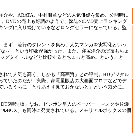
介や、ARATA、中村獅童などの人気俳優を集め、公開時に
。DVDの売上も好調のようで、弊誌のDVD売上ランキング
キングに入り続けているなどロングセラーになっている。監
。まず、流行のタレントを集め、人気マンガを実写化という
だな～」という印象が強かった。また、窪塚洋介の演技もちょ
画のビッグタイトルなどと比較するとちょっと高め。ということ
れて人気も高く、しかも「高画質」との評判。HDデジタル
っていたのだが、実際、家電量販店の大画面フロアなどでデ
ているうちに「とりあえず見ておかないと」という気分に。
DTS特別版」なお、ピンポン星人のペーパー・マスクや片瀬
リアルBOX」も同時に発売されている。メモリアルボックスの価