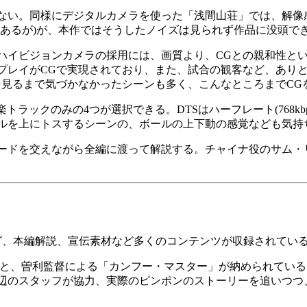
ない。同様にデジタルカメラを使った「浅間山荘」では、解像
もあるが)が、本作ではそうしたノイズは見られず作品に没頭で
イビジョンカメラの採用には、画質より、CGとの親和性と
プレイがCGで実現されており、また、試合の観客など、ありと
を見るまで気づかなかったシーンも多く、こんなところまでCG
のみの4つが選択できる。DTSはハーフレート(768kbps)、ド
ルを上にトスするシーンの、ボールの上下動の感覚なども気持
ドを交えながら全編に渡って解説する。チャイナ役のサム・リ
、本編解説、宣伝素材など多くのコンテンツが収録されてい
と、曽利監督による「カンフー・マスター」が納められている
辺のスタッフが協力、実際のピンポンのストーリーを追いつつ