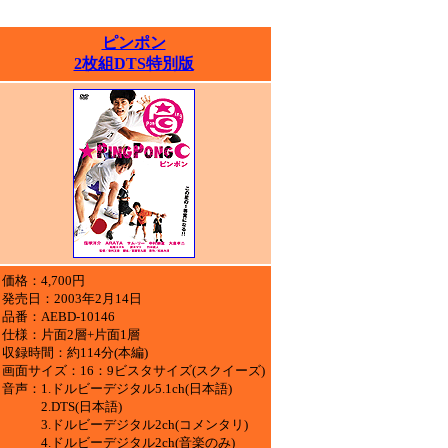
ピンポン
2枚組DTS特別版
価格：4,700円
発売日：2003年2月14日
品番：AEBD-10146
仕様：片面2層+片面1層
収録時間：約114分(本編)
画面サイズ：16：9ビスタサイズ(スクイーズ)
音声：1.ドルビーデジタル5.1ch(日本語)
2.DTS(日本語)
3.ドルビーデジタル2ch(コメンタリ)
4.ドルビーデジタル2ch(音楽のみ)