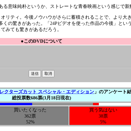
ある意味純朴というか、ストレートな青春映画という感じで新
オリティ。今後ノウハウがさらに蓄積されることで、より大き
くの驚きがあった。「24Pビデオを使った作品の今後」とい
してみても驚きがあるだろう。
●このDVDについて
ィレクターズカット スペシャル・エディション
」のアンケート
総投票数686票(3月18日現在)
買いたくなった
買う気はない
362票
38票
52%
5%