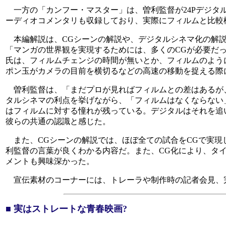
一方の「カンフー・マスター」は、曽利監督が24Pデジタ
ーディオコメンタリも収録しており、実際にフィルムと比較
本編解説は、CGシーンの解説や、デジタルシネマ化の解説
「マンガの世界観を実現するためには、多くのCGが必要だっ
氏は、フィルムチェンジの時間が無いとか、フィルムのよう
ポン玉がカメラの目前を横切るなどの高速の移動を捉える際
曽利監督は、「まだプロが見ればフィルムとの差はあるが、
タルシネマの利点を挙げながら、「フィルムはなくならない
はフィルムに対する憧れが残っている。デジタルはそれを追
彼らの共通の認識と感じた。
また、CGシーンの解説では、ほぼ全ての試合をCGで実現し
利監督の言葉が良くわかる内容だ。また、CG化により、タ
メントも興味深かった。
宣伝素材のコーナーには、トレーラや制作時の記者会見、
■ 実はストレートな青春映画?