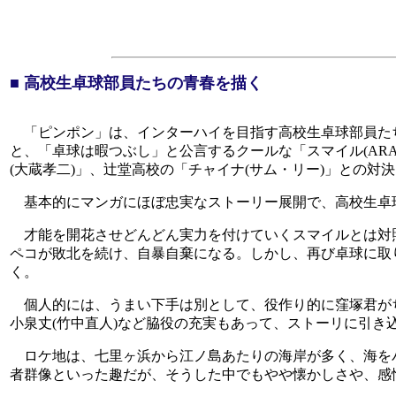
■ 高校生卓球部員たちの青春を描く
「ピンポン」は、インターハイを目指す高校生卓球部員たち
と、「卓球は暇つぶし」と公言するクールな「スマイル(AR
(大蔵孝二)」、辻堂高校の「チャイナ(サム・リー)」との対
基本的にマンガにほぼ忠実なストーリー展開で、高校生卓球
才能を開花させどんどん実力を付けていくスマイルとは対
ペコが敗北を続け、自暴自棄になる。しかし、再び卓球に取
く。
個人的には、うまい下手は別として、役作り的に窪塚君がち
小泉丈(竹中直人)など脇役の充実もあって、ストーリに引き
ロケ地は、七里ヶ浜から江ノ島あたりの海岸が多く、海を
者群像といった趣だが、そうした中でもやや懐かしさや、感