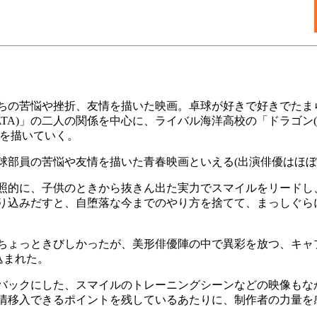
の苦悩や挫折、友情を描いた映画。卓球が好きで好きでたまら
ATA)」の二人の関係を中心に、ライバル海洋高校の「ドラゴン
決を描いていく。
部員の苦悩や友情を描いた青春映画といえる(出演俳優はほぼ2
照的に、子供のときから抜きん出た実力でスマイルをリードし
り込みだすと、自堕落な今までのやり方を捨てて、まっしぐら
ょっときびしかったが、美形俳優陣の中で異彩を放つ、キャプ
込まれた。
バックにした、スマイルのトレーニングシーンなどの映像もな
情移入できるポイントを残しているあたりに、制作者の力量を