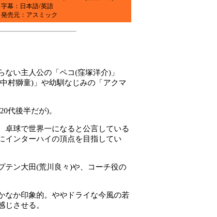
字幕：日本語/英語
発売元：アスミック
ない主人公の「ペコ(窪塚洋介)」
(中村獅童)」や幼馴なじみの「アクマ
0代後半だが)。
、卓球で世界一になると公言している
にインターハイの頂点を目指してい
テン大田(荒川良々)や、コーチ役の
かなか印象的。ややドライな今風の若
感じさせる。