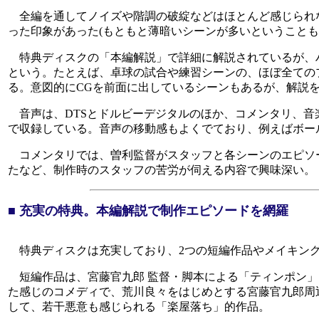
全編を通してノイズや階調の破綻などはほとんど感じられ
った印象があった(もともと薄暗いシーンが多いということ
特典ディスクの「本編解説」で詳細に解説されているが、ハ
という。たとえば、卓球の試合や練習シーンの、ほぼ全ての
る。意図的にCGを前面に出しているシーンもあるが、解説
音声は、DTSとドルビーデジタルのほか、コメンタリ、音楽トラック
で収録している。音声の移動感もよくでており、例えばボー
コメンタリでは、曽利監督がスタッフと各シーンのエピソー
たなど、制作時のスタッフの苦労が伺える内容で興味深い。
■ 充実の特典。本編解説で制作エピソードを網羅
特典ディスクは充実しており、2つの短編作品やメイキング
短編作品は、宮藤官九郎 監督・脚本による「ティンポン」
た感じのコメディで、荒川良々をはじめとする宮藤官九郎周
して、若干悪意も感じられる「楽屋落ち」的作品。