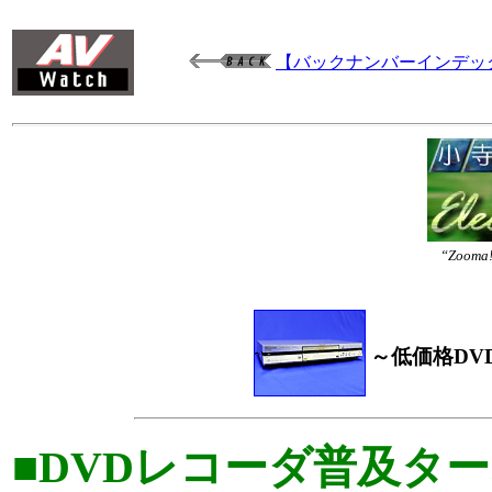
【バックナンバーインデッ
“Zo
～低価格DV
■DVDレコーダ普及タ