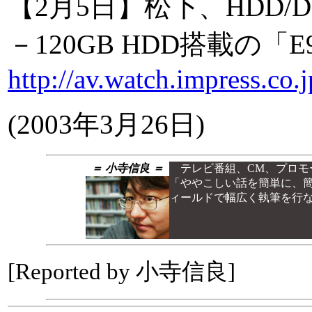
【2月5日】松下、HDD
－120GB HDD搭載の「
http://av.watch.impress.co
(2003年3月26日)
＝ 小寺信良 ＝
テレビ番組、CM、プロモ
「ややこしい話を簡単に、
ィールドで幅広く執筆を行
[Reported by 小寺信良]