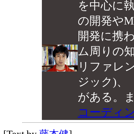
を中心に
の開発やM
開発に携
ム周りの
リファレンス
ジック)、「
がある。
コーディ
[Text by
藤本健
]