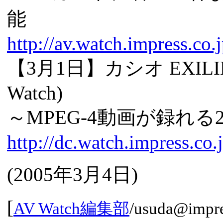
能
http://av.watch.impress.co
【3月1日】カシオ EXILIM
Watch)
～MPEG-4動画が録れ
http://dc.watch.impress.co
(
2005年3月4日
)
[
AV Watch編集部
/
usuda@impre