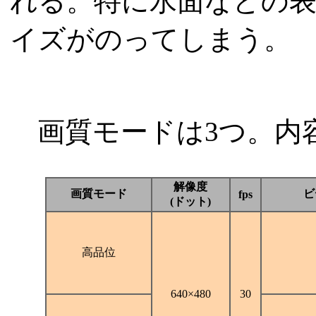
れる。特に水面などの
イズがのってしまう。
画質モードは3つ。内
解像度
画質モード
ビ
fps
(ドット)
高品位
640×480
30