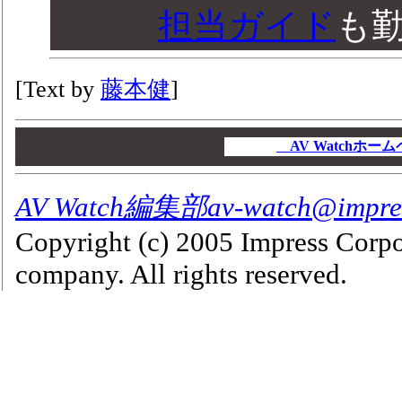
担当ガイド
も
[Text by
藤本健
]
00
00
AV Watchホ
00
AV Watch編集部av-watch@impress
Copyright (c) 2005 Impress Corpo
company. All rights reserved.