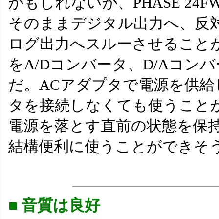
かもしれないが、PHASE 2
そのままデジタル出力へ、反
ログ出力へスルーさせること
をA/Dコンバータ、D/Aコン
だ。ACアダプタで電源を供
タを接続しなくても使うこと
電源を落とす直前の状態を保
結構便利に使うことができそ
■ 音質は良好