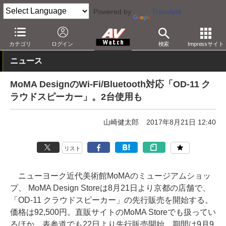
Powered by
Translate
AV Watch
製品
Bluetoothスピーカー
カテゴリ
ログイン
検索
Impressサイト
ニュース
MoMA DesignのWi-Fi/Bluetooth対応「OD-11 ク
ラウドスピーカー」。2台使用も
山崎健太郎
2017年8月21日 12:40
リスト
ニューヨーク近代美術館MoMAのミュージアムショッ
プ、 MoMA Design Storeは8月21日より京都の店舗で、
「OD-11 クラウドスピーカー」の先行販売を開始する。
価格は92,500円。直販サイトのMoMA Storeでも扱ってい
るほか、表参道でも22日より先行販売開始。期間は9月9