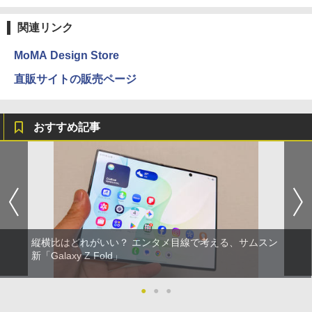
関連リンク
MoMA Design Store
直販サイトの販売ページ
おすすめ記事
縦横比はどれがいい？ エンタメ目線で考える、サムスン
新「Galaxy Z Fold」
●
●
●