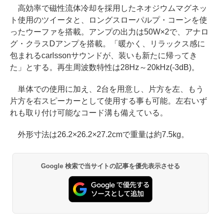
高効率で磁性流体冷却を採用したネオジウムマグネッ
ト使用のツイータと、ロングスローパルプ・コーンを使
ったウーファを搭載。アンプの出力は50W×2で、アナロ
グ・クラスDアンプを搭載。「暖かく、リラックス感に
包まれるcarlssonサウンドが、装いも新たに帰ってき
た」とする。再生周波数特性は28Hz～20kHz(-3dB)。
単体での使用に加え、2台を用意し、片方を左、もう
片方を右スピーカーとして使用する事も可能。左右いず
れも取り付け可能なコード溝も備えている。
外形寸法は26.2×26.2×27.2cmで重量は約7.5kg。
Google 検索で当サイトの記事を優先表示させる