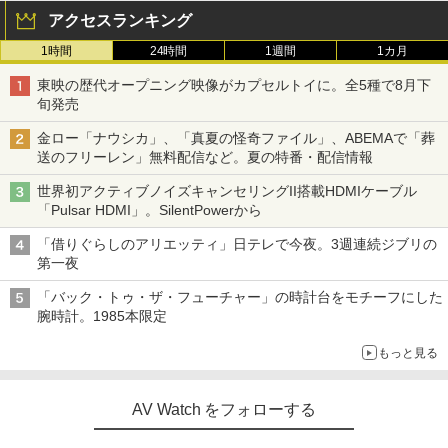
アクセスランキング
1時間
24時間
1週間
1カ月
東映の歴代オープニング映像がカプセルトイに。全5種で8月下
旬発売
金ロー「ナウシカ」、「真夏の怪奇ファイル」、ABEMAで「葬
送のフリーレン」無料配信など。夏の特番・配信情報
世界初アクティブノイズキャンセリングII搭載HDMIケーブル
「Pulsar HDMI」。SilentPowerから
「借りぐらしのアリエッティ」日テレで今夜。3週連続ジブリの
第一夜
「バック・トゥ・ザ・フューチャー」の時計台をモチーフにした
腕時計。1985本限定
もっと見る
AV Watch をフォローする