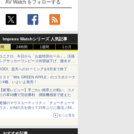
AV Watch をフォローする
Impress Watchシリーズ 人気記事
時間
24時間
1週間
1カ月
ユニクロ、今日から「お盆特別セール」。涼感
シアサッカーワンピース待望値下げ、撥水ギア
ショーツは1990円に
KDDI、楽天へのローミングを9月末で終了
ミスド「Mrs. GREEN APPLE」のコラボドーナ
ツ4種、いよいよ発売！
【家電レビュー】手ごわい雑草との戦い、コメ
リの草刈機で完全勝利 掃除機感覚で使えた
老舗のマウスユーティリティ「チューチューマ
ウス」がAIの力を借りて15年ぶりに復活／64bit
化、Windows 10/11、「Chrome」も走り回
もっと見る
る。復活記念で2026年末まで500円
おすすめ記事