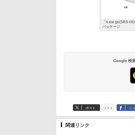
「h.ear go(SR
パッケージ
Google
ポスト
リスト
シ
関連リンク