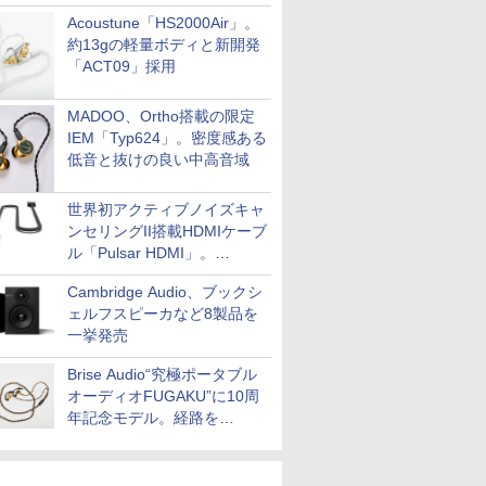
Acoustune「HS2000Air」。
約13gの軽量ボディと新開発
「ACT09」採用
MADOO、Ortho搭載の限定
IEM「Typ624」。密度感ある
低音と抜けの良い中高音域
世界初アクティブノイズキャ
ンセリングII搭載HDMIケーブ
ル「Pulsar HDMI」。
SilentPowerから
Cambridge Audio、ブックシ
ェルフスピーカなど8製品を
一挙発売
Brise Audio“究極ポータブル
オーディオFUGAKU”に10周
年記念モデル。経路を
NISHIKIで統一。400万円