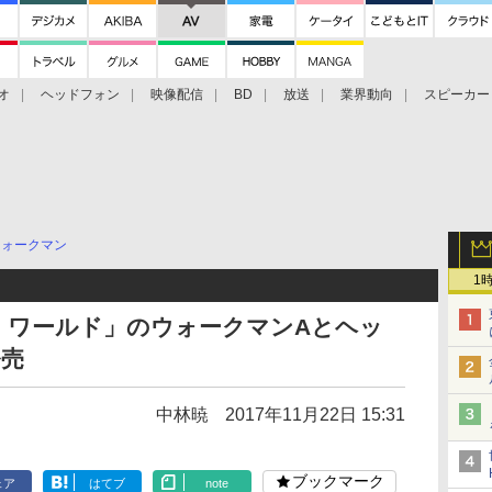
オ
ヘッドフォン
映像配信
BD
放送
業界動向
スピーカー
ェクタ
PS4
BDプレーヤー
映像配信
BD
ウォークマン
1
：ワールド」のウォークマンAとヘッ
発売
中林暁
2017年11月22日 15:31
ブックマーク
ェア
はてブ
note