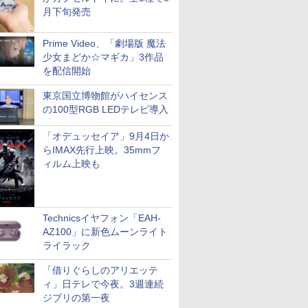
月下旬発売
Prime Video、「劇場版 魔法
少女まどか☆マギカ」3作品
を配信開始
東京国立博物館がハイセンス
の100型RGB LEDテレビ導入
「オデュッセイア」9月4日か
らIMAX先行上映。35mmフ
ィルム上映も
Technicsイヤフォン「EAH-
AZ100」に新色ムーンライト
ライラック
「借りぐらしのアリエッテ
ィ」日テレで今夜。3週連続
ジブリの第一夜