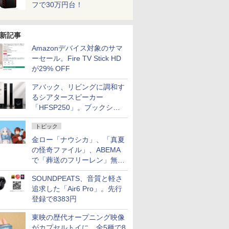
フで30万円台！
新記事
Amazonデバイス対象のサマ
ーセール。Fire TV Stick HD
が29% OFF
アバック、リビングに調和す
るシアタースピーカー
「HFSP250」。ブックシェ
ルフはペア3万円以下
トピック
金ロー「ナウシカ」、「真夏
の怪奇ファイル」、ABEMA
で「葬送のフリーレン」無料
配信など。夏の特番・配信情
SOUNDPEATS、音質と軽さ
報
追求した「Air6 Pro」。先行
登録で8383円
東映の歴代オープニング映像
がカプセルトイに。全5種で8