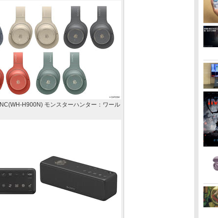
eless NC(WH-H900N) モンスターハンター：ワール