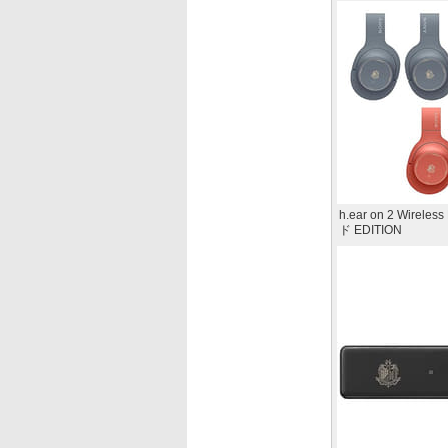
h.ear on 2 Wir
ド EDITION