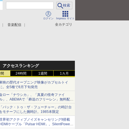
ログイン
Impress サイト
全カテゴリ
音楽配信
アクセスランキング
時間
24時間
1週間
1カ月
東映の歴代オープニング映像がカプセルトイ
に。全5種で8月下旬発売
金ロー「ナウシカ」、「真夏の怪奇ファイ
ル」、ABEMAで「葬送のフリーレン」無料配信
など。夏の特番・配信情報
「バック・トゥ・ザ・フューチャー」の時計台
をモチーフにした腕時計。1985本限定
世界初アクティブノイズキャンセリングII搭載
HDMIケーブル「Pulsar HDMI」。SilentPower
から