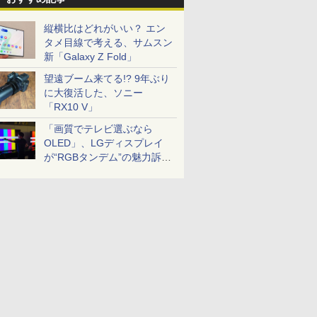
縦横比はどれがいい？ エン
タメ目線で考える、サムスン
新「Galaxy Z Fold」
望遠ブーム来てる!? 9年ぶり
に大復活した、ソニー
「RX10 V」
「画質でテレビ選ぶなら
OLED」、LGディスプレイ
が“RGBタンデム”の魅力訴
求。液晶とのガチ比較も