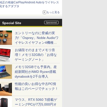
純正の有線CarPlay/Android Autoをワイヤレス
化するアダプタ
もっと見る
Special Site
エントリーなのに脅威の実
力!「Osprey」Noble Audioワ
イヤレスイヤフォン4機種を
一気に聴く
お値段そのままでメモリ倍
増！メモリ32GBの「お得な
ゲーミングノート」
メモリ32GBでも予算内。産
経新聞社がAMD Ryzen搭載
dynabookを2千台導入
性能の良いお得な中古PC情
報はこのページでチェック！
マウス、RTX 5060 Ti搭載ゲ
ーミングPCが7万5,000円オ