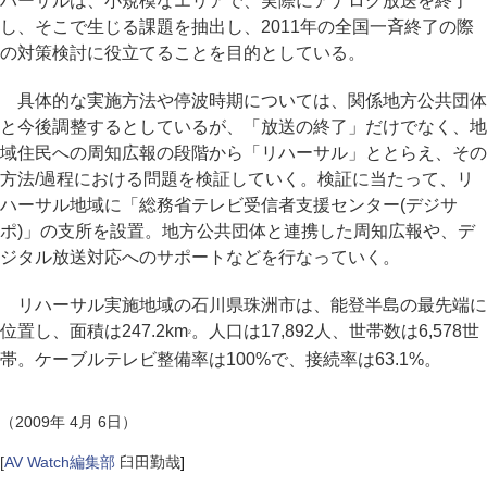
ハーサルは、小規模なエリアで、実際にアナログ放送を終了
し、そこで生じる課題を抽出し、2011年の全国一斉終了の際
の対策検討に役立てることを目的としている。
具体的な実施方法や停波時期については、関係地方公共団体
と今後調整するとしているが、「放送の終了」だけでなく、地
域住民への周知広報の段階から「リハーサル」ととらえ、その
方法/過程における問題を検証していく。検証に当たって、リ
ハーサル地域に「総務省テレビ受信者支援センター(デジサ
ポ)」の支所を設置。地方公共団体と連携した周知広報や、デ
ジタル放送対応へのサポートなどを行なっていく。
リハーサル実施地域の石川県珠洲市は、能登半島の最先端に
位置し、面積は247.2km
。人口は17,892人、世帯数は6,578世
2
帯。ケーブルテレビ整備率は100%で、接続率は63.1%。
（2009年 4月 6日）
[
AV Watch編集部
臼田勤哉
]