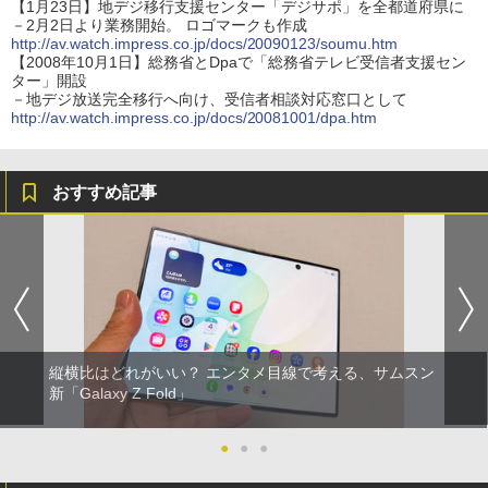
【1月23日】地デジ移行支援センター「デジサポ」を全都道府県に
－2月2日より業務開始。 ロゴマークも作成
http://av.watch.impress.co.jp/docs/20090123/soumu.htm
【2008年10月1日】総務省とDpaで「総務省テレビ受信者支援セン
ター」開設
－地デジ放送完全移行へ向け、受信者相談対応窓口として
http://av.watch.impress.co.jp/docs/20081001/dpa.htm
おすすめ記事
縦横比はどれがいい？ エンタメ目線で考える、サムスン
新「Galaxy Z Fold」
●
●
●