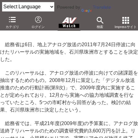
Powered by
Translate
石川県珠洲市で地上アナログの停波リハーサルを実施
カテゴリ
ログイン
検索
Impressサイト
－2009年度内に停波実験。2011年に向け問題抽出
総務省は6日、地上アナログ放送の2011年7月24日停波に向
けたリハーサルの実施地域を、石川県珠洲市とすることを決定
した。
このリハーサルは、アナログ放送の停波に向けての諸課題を
抽出するためのもの。2008年12月に策定した「デジタル放送
推進のための行動計画(第9次)」で、2009年度内に実施するこ
とが定められており、12月から実施への協力地域調査を行な
っていたところ、5つの市町村から回答があった。検討の結
果、石川県珠洲市に決定したという。
総務省では、平成21年度(2009年度)の予算案に、アナログ放
送終了リハーサルのための調査研究費約3,600万円を計上。リ