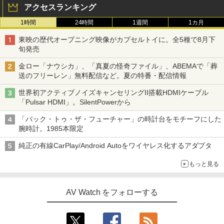
アクセスランキング
1時間
24時間
1週間
1カ月
東映の歴代オープニング映像がカプセルトイに。全5種で8月下
旬発売
金ロー「ナウシカ」、「真夏の怪奇ファイル」、ABEMAで「葬
送のフリーレン」無料配信など。夏の特番・配信情報
世界初アクティブノイズキャンセリングII搭載HDMIケーブル
「Pulsar HDMI」。SilentPowerから
「バック・トゥ・ザ・フューチャー」の時計台をモチーフにした
腕時計。1985本限定
純正の有線CarPlay/Android Autoをワイヤレス化するアダプタ
もっと見る
AV Watch をフォローする