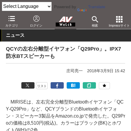
Powered by
Translate
AV Watch
製品
ヘッドフォン
その他
カテゴリ
ログイン
検索
Impressサイト
ニュース
QCYの左右分離型イヤフォン「Q29Pro」。IPX7
防水BTスピーカーも
庄司亮一
2018年3月9日 15:42
リスト
MIRISEは、左右完全分離型Bluetoothイヤフォン「QC
Y-Q29Pro」など、QCYブランドのBluetoothイヤフォ
ン・スピーカー3製品をAmazon.co.jpで発売した。Q29Pr
oの価格は8,510円(税込)。カラーはブラック(BK)とホワ
イト(WH)の2色。