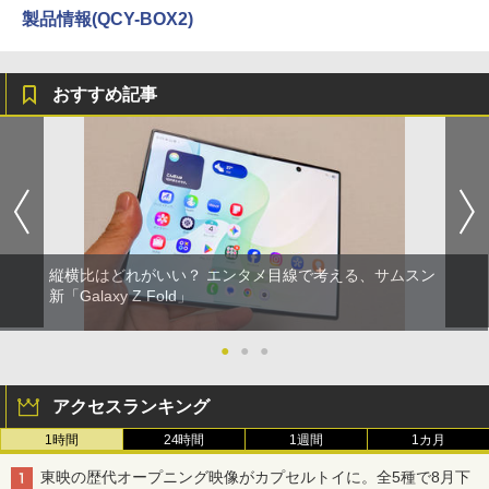
製品情報(QCY-BOX2)
おすすめ記事
縦横比はどれがいい？ エンタメ目線で考える、サムスン
新「Galaxy Z Fold」
●
●
●
アクセスランキング
1時間
24時間
1週間
1カ月
東映の歴代オープニング映像がカプセルトイに。全5種で8月下